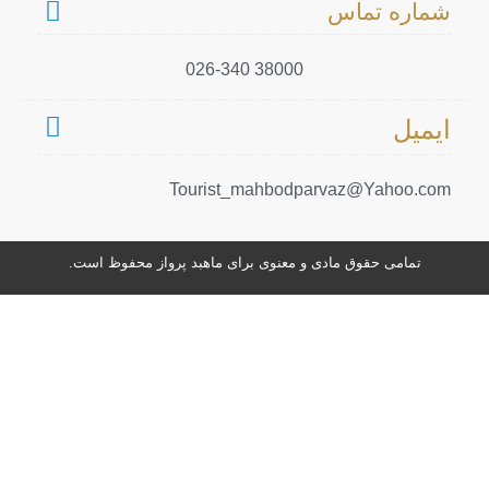
شماره تماس
38000 026-340
ایمیل
Tourist_mahbodparvaz@Yahoo.com
تمامی حقوق مادی و معنوی برای ماهبد پرواز محفوظ است.
طراحی سایت
شرکت طراحی سایت وب افرا