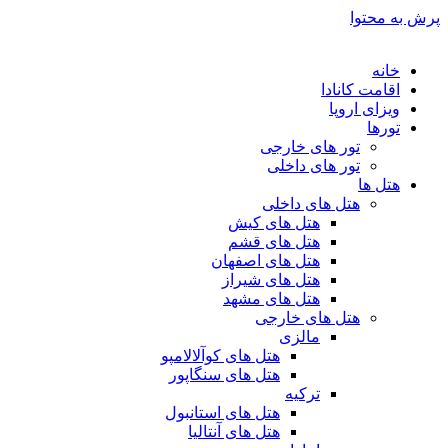
پرش به محتوا
خانه
اقامت کانادا
ویزای اروپا
تورها
تور های خارجی
تور های داخلی
هتل ها
هتل های داخلی
هتل های کیش
هتل های قشم
هتل های اصفهان
هتل های شیراز
هتل های مشهد
هتل های خارجی
مالزی
هتل های کوآلالامپو
هتل های سنگاپور
ترکیه
هتل های استانبول
هتل های آنتالیا