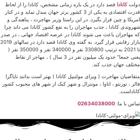
دولت
کانادا
قصد دارد در یک بازه زمانی مشخص، کانادا را از لحاظ
قدرت اقتصادی به یکی از 3 کشور برتر جهان مبدل نماید و در کنار
امریکا و چین قرار بگیرد. در این راستا وزیر مهاجرت ، پناهندگی و
شهروندی کانادا ، جذب مهاجران را به نفع کشور کانادا می داند چرا
که مهاجران باعث می شوند کانادا در عرصه اقتصاد جهانی ، در صدر
بازار رقابتی قرار گیرد. به گفته وی کانادا قصد دارد در سالهای 2019
تا 2021 به ترتیب 330800 نفر و 340000 نفر و 350000 نفر (
یعنی جمعا” حدود یک میلیون نفر در 3 سال ) ، مهاجر از نقاط
مختلف جهان جذب کند.
متقاضیان مهاجرت ( ویزای مولتیپل کانادا ) بهتر است بدانند نایاگرا
فالز ، تورنتو ، اتاوا ، مونترال و شهر کبک از شهر های محبوب کشور
کاناداست.
تماس با ما:
02634038000