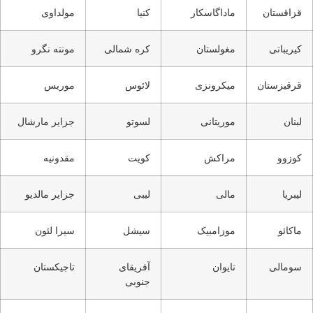
قزاقستان
ماداگاسکار
کنیا
مولداوی
کیریباتی
مغولستان
کره شمالی
مونته نگرو
قرقیزستان
میکرونزی
لائوس
موریس
لبنان
موریتانی
لسوتو
جزایر مارشال
کوزوو
مراکش
کویت
مقدونیه
لیبریا
مالی
لیبی
جزایر مالدیو
ماکائو
موزامبیک
سیشل
سیرا لئون
سومالی
تایوان
آفریقای
تاجیکستان
جنوبی