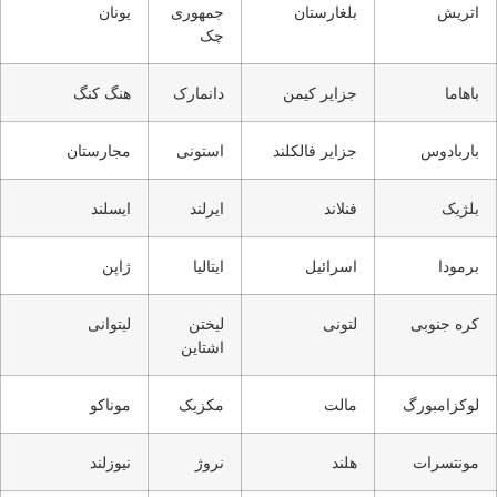
اتریش
بلغارستان
جمهوری
یونان
چک
باهاما
جزایر کیمن
دانمارک
هنگ کنگ
باربادوس
جزایر فالکلند
استونی
مجارستان
بلژیک
فنلاند
ایرلند
ایسلند
برمودا
اسرائيل
ایتالیا
ژاپن
کره جنوبی
لتونی
لیختن
لیتوانی
اشتاین
لوکزامبورگ
مالت
مکزیک
موناکو
مونتسرات
هلند
نروژ
نیوزلند