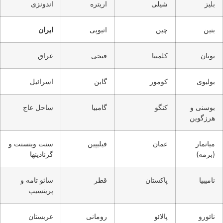
بلیز
شیلی
اریتره
اندونزی
بنین
چین
اتیوپی
ایران
بوتان
کلمبیا
فیجی
عراق
بولیوی
کومور
گابن
اسرائيل
بوسنی و
کنگو
گامبیا
ساحل عاج
هرزگوین
میانمار
عمان
فیلیپین
سنت وینسنت و
(برمه)
گرنادینها
ناميبيا
پاکستان
قطر
سائو تامه و
پرینسیپ
نائورو
پالائو
رومانی
عربستان