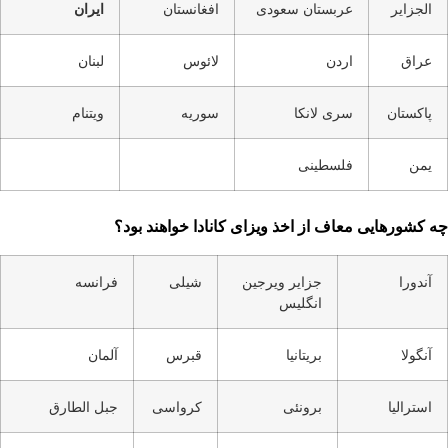
الجزایر
عربستان سعودی
افغانستان
ایران
عراق
اردن
لائوس
لبنان
پاکستان
سری لانکا
سوریه
ویتنام
یمن
فلسطینی
چه کشورهایی معاف از اخذ ویزای کانادا خواهند بود؟
آندورا
جزایر ویرجین
شیلی
فرانسه
انگلیس
آنگولا
بریتانیا
قبرس
آلمان
استرالیا
برونئی
کرواسی
جبل الطارق