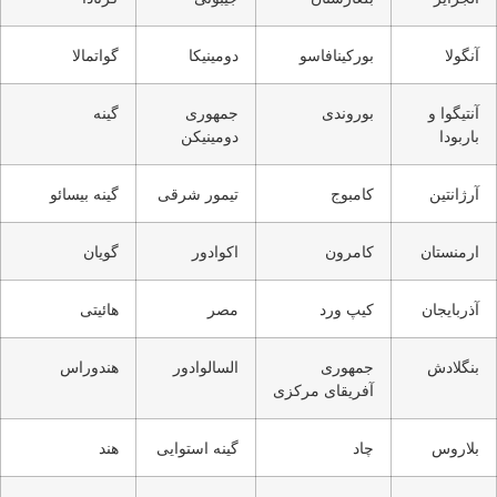
آنگولا
بورکینافاسو
دومینیکا
گواتمالا
آنتیگوا و
بوروندی
جمهوری
گینه
باربودا
دومینیکن
آرژانتین
کامبوج
تیمور شرقی
گینه بیسائو
ارمنستان
کامرون
اکوادور
گویان
آذربایجان
کیپ ورد
مصر
هائیتی
بنگلادش
جمهوری
السالوادور
هندوراس
آفریقای مرکزی
بلاروس
چاد
گینه استوایی
هند