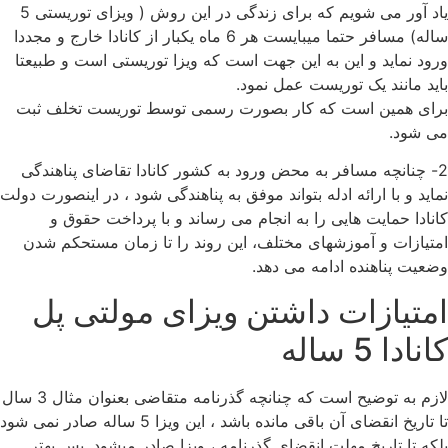
یاد آور می شویم که برای زندگی در این روش ( ویزای توریستی 5
ساله) مسافر حتما میبایست هر 6 ماه یکبار از کانادا خارج و مجددا
ورود نماید و این به این جهت است که ویزا توریستی است و طبیعتا
باید مانند یک توریست عمل نمود.
برای همین است که کار بصورت رسمی توسط توریست تخلف ثبت
می شود.
2- چنانچه مسافر به محض ورود به کشور کانادا تقاضای پناهندگی
نماید و با ارائه ادله بتواند موفق به پناهندگی شود ، در اینصورت دولت
کانادا حمایت هایی را به انجام می رساند و با پرداخت حقوق و
امتیازات و آموزشهای مختلف، این روند را تا زمان مستحکم شدن
وضعیت پناهنده ادامه می دهد.
امتیازات داشتن ویزای مولتی پل
کانادا 5 ساله
لازم به توضیح است که چنانچه گذرنامه متقاضی بعنوان مثال 3 سال
تا تاریخ انقضای آن باقی مانده باشد ، این ویزا 5 ساله صادر نمی شود
بلکه تا تاریخ مهلت انقضای گذرنامه ، ویزا صادر میشود. پس بهتر