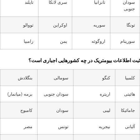
سودان
تانزانیا
سری لانکا
تایلند
جنوبی
تونگا
سوریه
اوکراین
تووالو
سورینام
اروگوئه
یمن
زامبیا
ثبت اطلاعات بیومتریک در چه کشورهایی اجباری است؟
کلمبیا
کنگو
سومالی
بنگلادش
هائیتی
اریتره
سودان جنوبی
برمه (میانمار)
جامائیکا
لیبی
سودان
کامبوج
آلبانی
نیجریه
تونس
مصر