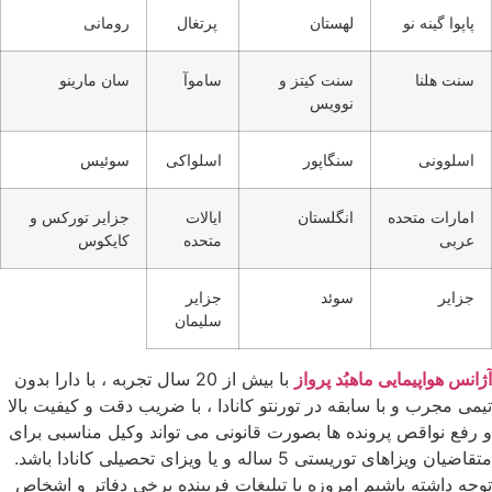
پاپوا گینه نو
لهستان
پرتغال
رومانی
سنت هلنا
سنت کیتز و
ساموآ
سان مارینو
نوویس
اسلوونی
سنگاپور
اسلواکی
سوئیس
امارات متحده
انگلستان
ایالات
جزایر تورکس و
عربی
متحده
کایکوس
جزایر
سوئد
جزایر
سلیمان
آژانس هواپیمایی ماهبُد پرواز
با بیش از 20 سال تجربه ، با دارا بدون
تیمی مجرب و با سابقه در تورنتو کانادا ، با ضریب دقت و کیفیت بالا
و رفع نواقص پرونده ها بصورت قانونی می تواند وکیل مناسبی برای
متقاضیان ویزاهای توریستی 5 ساله و یا ویزای تحصیلی کانادا باشد.
توجه داشته باشیم امروزه با تبلیغات فریبنده برخی دفاتر و اشخاص