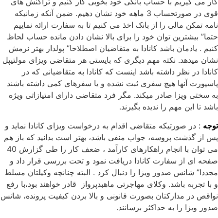
کار می گیریم با حساب بانکی خود بخوبی کار کنیم و تراکنش های
قوی در صورتحساب 3 ماهه خود نشان دهیم. ضمن آنکه زمانیکه
نامه تمکن مالی را از بانک اخذ می کنیم تا به سفارت ارائه نماییم
حتما” بیشترین توان خود را برای بالا نشان دادن مانده حساب لحاظ
کنیم . یادمان باشد کانادا به متقاضیان اصطلاحا” پولدار بهتر نرمش
نشان میدهد. نکته مهم دیگری که بایستی هر متقاضی ویزای مولتیپل
کانادا در نظر داشته باشد اینست که کانادا به متقاضیانی که در
پاسپورت آنها هیچ سفری ثبت نشده و یا سفرهای کمی داشته باشند
به سختی ویزا صادر میکند. مگر فرد متقاضی دارای امتیازاتی ویژه
باشد تا این مهم را ندیده بگیرند.
توجه
:
در صورتیکه متقاضی اقدام به درخواست ویزای کانادا نماید و
پس از گذشت پروسه، جواب منفی باشد، بهتر است بدانید که باز هم
می توان با انجام راهکارهای کارآمد ، ضعف کار را طی گزارش 40
صفحه ای از سفارت کانادا دریافت نمود و تحت بررسی قرار داد و
مجددا” شانس صدور ویزا را دنبال کرد . البته چنانچه وکیلتان مسلط
و با تجربه باشد. وکلای مهاجرتی ماهبدپرواز قادر خواهند بود،با رفع
نواقص در مدارکتان بصورت قانونی و بالا بردن کیفیت پرونده، شانس
صدور ویزا را به حداکثر برسانند.