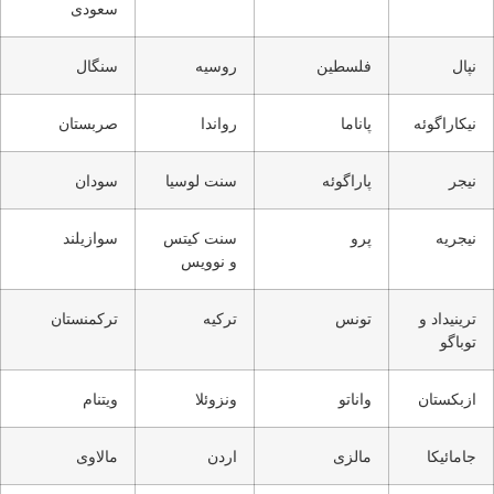
سعودی
نپال
فلسطین
روسیه
سنگال
نیکاراگوئه
پاناما
رواندا
صربستان
نیجر
پاراگوئه
سنت لوسیا
سودان
نیجریه
پرو
سنت کیتس
سوازیلند
و نوویس
ترینیداد و
تونس
ترکیه
ترکمنستان
توباگو
ازبکستان
واناتو
ونزوئلا
ویتنام
جامائیکا
مالزی
اردن
مالاوی