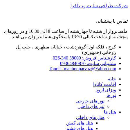
شرکت طراحی سایت وب افرا
تماس با پشتیبانی
ماهبدپرواز از شنبه تا چهارشنبه از ساعت 8 الی 16:30 و در روزهای
پنجشنبه از ساعت 8 الی 13:30 پاسخگوی شما عزیزان می‌باشد.
کرج ، فلکه اول گوهردشت ، خیابان مطهری ، جنب پل
روحانی (جمهوری)
کارشناس فروش: 38000 340-026
پشتیبانی سایت: 09364840870
Tourist_mahbodparvaz@Yahoo.com
خانه
اقامت کانادا
ویزای اروپا
تورها
تور های خارجی
تور های داخلی
هتل ها
هتل های داخلی
هتل های کیش
هتل های قشم