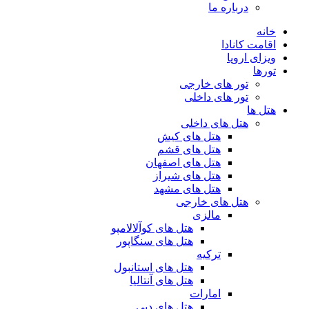
درباره ما
خانه
اقامت کانادا
ویزای اروپا
تورها
تور های خارجی
تور های داخلی
هتل ها
هتل های داخلی
هتل های کیش
هتل های قشم
هتل های اصفهان
هتل های شیراز
هتل های مشهد
هتل های خارجی
مالزی
هتل های کوآلالامپو
هتل های سنگاپور
ترکیه
هتل های استانبول
هتل های آنتالیا
امارات
هتل های دبی