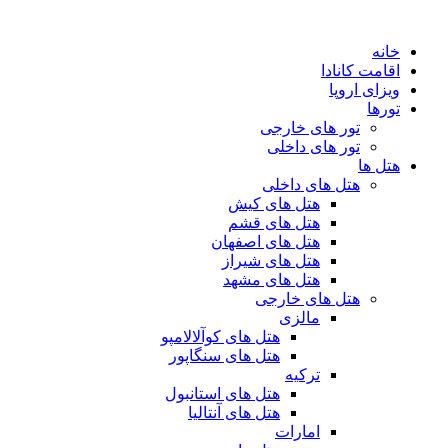
پرش
به
خانه
محتوا
اقامت کانادا
ویزای اروپا
تورها
تور های خارجی
تور های داخلی
هتل ها
هتل های داخلی
هتل های کیش
هتل های قشم
هتل های اصفهان
هتل های شیراز
هتل های مشهد
هتل های خارجی
مالزی
هتل های کوآلالامپو
هتل های سنگاپور
ترکیه
هتل های استانبول
هتل های آنتالیا
امارات