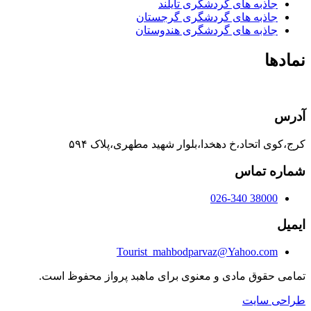
جاذبه های گردشگری تایلند
جاذبه های گردشگری گرجستان
جاذبه های گردشگری هندوستان
نمادها
آدرس
کرج،کوی اتحاد،خ دهخدا،بلوار شهید مطهری،پلاک ۵۹۴
شماره تماس
38000 026-340
ایمیل
Tourist_mahbodparvaz@Yahoo.com
تمامی حقوق مادی و معنوی برای ماهبد پرواز محفوظ است.
طراحی سایت