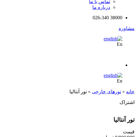
تماس با ما
درباره ما
38000 026-340
مشاوره
En
En
خانه
»
تورهای خارجی
»
تور آنتالیا
اشتراک
تور آنتالیا
قیمت