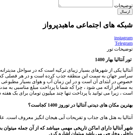
توضیحات
ارسال
شبکه های اجتماعی ماهبدپرواز
instagram
Telegram
توضیحات تور
تور آنتالیا بهار 1400
آنتالیا یکی از شهرهای بسیار زیبای ترکیه است که در سواحل مدیتران
سراسر جهان به سمت این منطقه جذب کرده است و در هر فصلی که به ا
خصوص در ابتدای آن است و در این زمان آب و هوای بسیار مطبوعی در 
به مسافر ارائه می شود ، چرا که شما با پرداخت مبلغ مناسبی به مد
است ، زیرا می توانید با پرداخت تنها چند میلیون تومان برای بک هفته در هتل های 5 ستاره با امکانانت فول ا
بهترین مکان های دیدنی آنتالیا در نوروز 1400 کجاست؟
آنتالیا به هتل های جذاب و تفریحات آبی هیجان انگیز معروف است. عل
شهر آنتالیا دارای اماکن تاریخی مهمی میباشد که از آن جمله میتوان
داخلی وخارجی می باشد میتوان اشاره کرد.