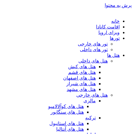
پرش به محتوا
خانه
اقامت کانادا
ویزای اروپا
تورها
تور های خارجی
تور های داخلی
هتل ها
هتل های داخلی
هتل های کیش
هتل های قشم
هتل های اصفهان
هتل های شیراز
هتل های مشهد
هتل های خارجی
مالزی
هتل های کوآلالامپو
هتل های سنگاپور
ترکیه
هتل های استانبول
هتل های آنتالیا