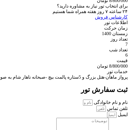
8/800/000 تومان
برای انتخاب تور نیاز به مشاوره دارید؟‌‌
۲۴ ساعته ۷ روز هفته همراه شما هستیم‌
کارشناس فروش
اطلاعات تور
زمان حرکت
زمستان 1400
تعداد روز
7
تعداد شب
6
قیمت
8/800/000 تومان
خدمات تور
پرواز ماهان-هتل بزرگ و 5ستاره پالمت بیچ -صبحانه ناهار شام به صورت UALL -وای فای(wifi) رایگان
ثبت سفارش تور
نام و نام خانوادگی
تلفن تماس
ایمیل