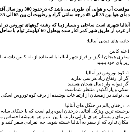
موقعیت آب و هوای
دمای هوا بین 35 الی 45 درجه سانتی گراد و رطوبت آن بین 65 الی 85 درصد می باشد و این آب و هوا اکثر توریستها را به سواحل و پلاژهای زیبای آنتالیا می کشاند.
آنتالیا شهری است ساحلی و بسیار زیبا که رشته کوههای توروس در این
از غرب از طریق شهر کمر آغاز شده وبطول 60 کیلومتر توام با ساحل زیبای خود به شهر آلانیا در شرق آنتالیا ختم می شود.
جاذبه های دیدنی آنتالیا:
1-تله کابین
سفری هیجان انگیز بر فراز شهر آنتالیا با استفاده از تله کابین داشته
زیر پای خود ببینید.
2- کوه توروس در آنتالیا
اگر از ارتفاع زیاد هراسی ندارید
اگر دیوانه وار دنبال هیجان هستید
اسکی و پاراگلایدر منتظر شماست
می توانید در زمستان از ارتفاعات پوشیده از برف کوه توروس اسکی کنید 
3- درختان پالم در جنگل های آنتالیا
برجسته ترین ویژگی آنتالیا، درختان انبوه پالم است که با خنکای سا
سرمای زمستان هوای بارانی دارند. با این آب و هوا همیشه احساس می
امکان ندارد که از سفر به آنتالیا خسته شوید. چه انفرادی سفر کنید و چ