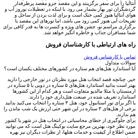
آنتالیا را برای سفر برگزینند و این مقصد جزو مقصد پرطرفدار
گردشگران تور بهار بشمار می رود. با اینکه در تعطیلات نوروز آب و
هوای آنتالیا هنوز کمی خنک است و برای لذت بردن از ساحل و
تفریحات آبی هنوز کمی زود می باشد، اما تورهای این مقصد با
برگزاری مراسم نو، جشن‌ های ویژه و کنسرت ‌ها به قدر کافی برای
شما مسافران جذاب و خاطره انگیز خواهد شد.
راه های ارتباطی با کارشناسان فروش
تماس با کارشناس فروش
سوالات متداول
آیا استاندارد هتل‌های هم ستاره در کشورهای مختلف یکسان است؟
خیر. چنانچه قصد انتخاب هتل مورد نظرتان در تور خارجی را دارید
بهتر است بدانید استاندارد هتل‌های ۵ ستاره در دوبی با ۵ ستاره در
ارمنستان یا مثلا مالدیو متفاوت است و هر کدام از این کشورها
استاندارد تعریف شده در صنعت هتل‌داری خود را دارند.
یا اگر برای تور استانبول خود، هتل ۳ ستاره را انتخاب می‌کنید بدانید
برخی از هتل‌های ۳ ستاره در این شهر حتی ارزش یک شب ماندن را
هم ندارند.
برای جلوگیری از خطای محاسباتی در انتخاب هتل در شهر یا کشور
مورد نظر خود، بهترین مرجع سایت بوکینگ هتل است که می توانید
ضمن اطلاع از کیفیت و خدمات هتلها، از نظرات‌ دیگران نیز بهره
ببرید.