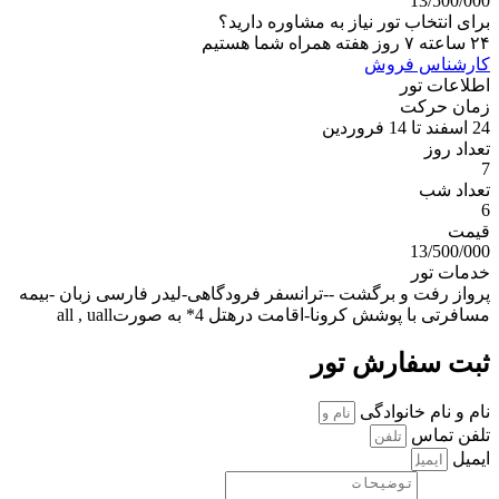
13/500/000
برای انتخاب تور نیاز به مشاوره دارید؟‌‌
۲۴ ساعته ۷ روز هفته همراه شما هستیم‌
کارشناس فروش
اطلاعات تور
زمان حرکت
24 اسفند تا 14 فروردین
تعداد روز
7
تعداد شب
6
قیمت
13/500/000
خدمات تور
پرواز رفت و برگشت --ترانسفر فرودگاهی-لیدر فارسی زبان -بیمه
مسافرتی با پوشش کرونا-اقامت درهتل 4* به صورتall , uall
ثبت سفارش تور
نام و نام خانوادگی
تلفن تماس
ایمیل