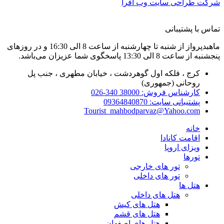
شرکت طراحی سایت وب افرا
تماس با پشتیبانی
ماهبدپرواز از شنبه تا چهارشنبه از ساعت 8 الی 16:30 و در روزهای
پنجشنبه از ساعت 8 الی 13:30 پاسخگوی شما عزیزان می‌باشد.
کرج ، فلکه اول گوهردشت ، خیابان مطهری ، جنب پل
روحانی (جمهوری)
کارشناس فروش: 38000 340-026
پشتیبانی سایت: 09364840870
Tourist_mahbodparvaz@Yahoo.com
خانه
اقامت کانادا
ویزای اروپا
تورها
تور های خارجی
تور های داخلی
هتل ها
هتل های داخلی
هتل های کیش
هتل های قشم
هتل های اصفهان