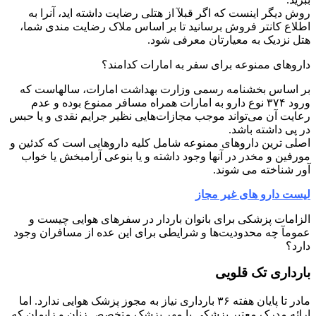
روش دیگر اینست که اگر قبلآ از هتلی رضایت داشته اید، آنرا به
اطلاع کانتر فروش برسانید تا بر اساس ملاک رضایت مندی شما،
هتل نزدیک به معیارتان معرفی شود.
داروهای ممنوعه برای سفر به امارات کدامند؟
بر اساس بخشنامه رسمی وزارت بهداشت امارات، سالهاست که
ورود ۳۷۴ نوع دارو به امارات همراه مسافر ممنوع بوده و عدم
رعایت آن می‌تواند موجب مجازات‌هایی نظیر جرایم نقدی و یا حبس
در پی داشته باشد.
اصلی ترین داروهای ممنوعه شامل کلیه داروهایی است که کدئین و
مورفین و مخدر در آنها وجود داشته و یا بنوعی آرامبخش یا خواب
آور شناخته می شوند.
لیست دارو های غیر مجاز
الزامات پزشکی برای بانوان باردار در سفرهای هوایی چیست و
عمومآ چه محدودیت‌ها و شرایطی برای این عده از مسافران وجود
دارد؟
بارداری تک قلویی
مادر تا پایان هفته ۳۶ بارداری نیاز به مجوز پزشک هوایی ندارد. اما
ارائه مدرک معتبر پزشکی با مهر پزشک متخصص زنان و زایمان که