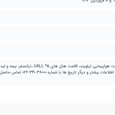
پرواز رفت و برگشت هواپیمایی تیلویند، اقامت هتل های 5* UALL ،ترانسفر، بیمه و لی
فارسی زبان. برای اطلاعات بیشتر و دیگر تاریخ ها با شماره 38000 340-026 تماس حاص