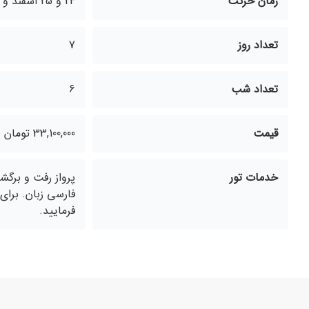
زمان حرکت
24 و 25 اسفند و 9 و 10 فروردین 1403
تعداد روز
7
تعداد شب
6
قیمت
33,100,000 تومان
خدمات تور
فرمایید.