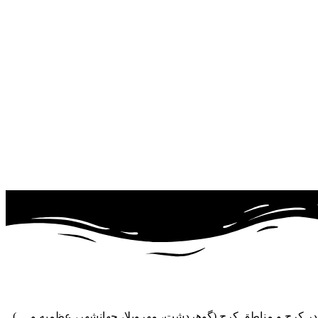
ر کرج و مناطق کرج (گوهردشت، مهرویلا، جهانشهر، عظمیه و ....)