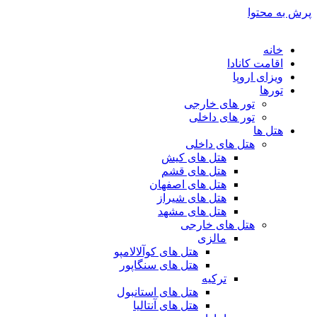
پرش به محتوا
خانه
اقامت کانادا
ویزای اروپا
تورها
تور های خارجی
تور های داخلی
هتل ها
هتل های داخلی
هتل های کیش
هتل های قشم
هتل های اصفهان
هتل های شیراز
هتل های مشهد
هتل های خارجی
مالزی
هتل های کوآلالامپو
هتل های سنگاپور
ترکیه
هتل های استانبول
هتل های آنتالیا