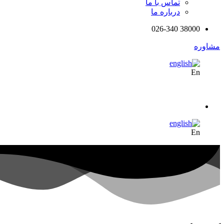
تماس با ما
درباره ما
38000 026-340
مشاوره
En
En