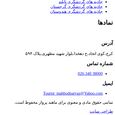
جاذبه های گردشگری تایلند
جاذبه های گردشگری گرجستان
جاذبه های گردشگری هندوستان
نمادها
آدرس
کرج،کوی اتحاد،خ دهخدا،بلوار شهید مطهری،پلاک ۵۹۴
شماره تماس
38000 026-340
ایمیل
Tourist_mahbodparvaz@Yahoo.com
تمامی حقوق مادی و معنوی برای ماهبد پرواز محفوظ است.
طراحی سایت