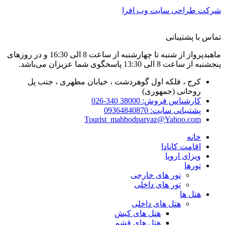
شرکت طراحی سایت وب افرا
تماس با پشتیبانی
ماهبدپرواز از شنبه تا چهارشنبه از ساعت 8 الی 16:30 و در روزهای
پنجشنبه از ساعت 8 الی 13:30 پاسخگوی شما عزیزان می‌باشد.
کرج ، فلکه اول گوهردشت ، خیابان مطهری ، جنب پل
روحانی (جمهوری)
کارشناس فروش: 38000 340-026
پشتیبانی سایت: 09364840870
Tourist_mahbodparvaz@Yahoo.com
خانه
اقامت کانادا
ویزای اروپا
تورها
تور های خارجی
تور های داخلی
هتل ها
هتل های داخلی
هتل های کیش
هتل های قشم