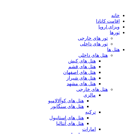
پرش
به
خانه
محتوا
اقامت کانادا
ویزای اروپا
تورها
تور های خارجی
تور های داخلی
هتل ها
هتل های داخلی
هتل های کیش
هتل های قشم
هتل های اصفهان
هتل های شیراز
هتل های مشهد
هتل های خارجی
مالزی
هتل های کوآلالامپو
هتل های سنگاپور
ترکیه
هتل های استانبول
هتل های آنتالیا
امارات