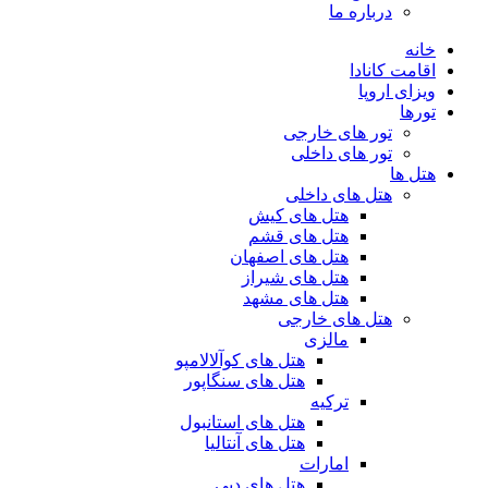
درباره ما
خانه
اقامت کانادا
ویزای اروپا
تورها
تور های خارجی
تور های داخلی
هتل ها
هتل های داخلی
هتل های کیش
هتل های قشم
هتل های اصفهان
هتل های شیراز
هتل های مشهد
هتل های خارجی
مالزی
هتل های کوآلالامپو
هتل های سنگاپور
ترکیه
هتل های استانبول
هتل های آنتالیا
امارات
هتل های دبی