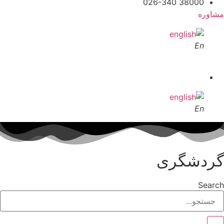
38000 026-340
مشاوره
En
En
گردشگری
Search