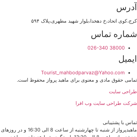
آدرس
کرج،کوی اتحاد،خ دهخدا،بلوار شهید مطهری،پلاک ۵۹۴
شماره تماس
38000 026-340
ایمیل
Tourist_mahbodparvaz@Yahoo.com
تمامی حقوق مادی و معنوی برای ماهبد پرواز محفوظ است.
طراحی سایت
شرکت طراحی سایت وب افرا
تماس با پشتیبانی
ماهبدپرواز از شنبه تا چهارشنبه از ساعت 8 الی 16:30 و در روزهای
پنجشنبه از ساعت 8 الی 13:30 پاسخگوی شما عزیزان می‌باشد.