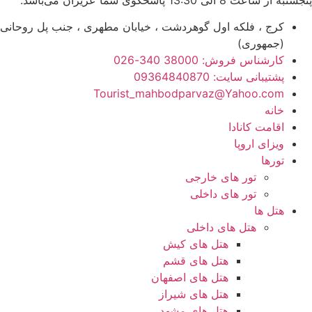
کرج ، فلکه اول گوهردشت ، خیابان مطهری ، جنب پل روحانی
(جمهوری)
کارشناس فروش: 38000 340-026
پشتیبانی سایت: 09364840870
Tourist_mahbodparvaz@Yahoo.com
خانه
اقامت کانادا
ویزای اروپا
تورها
تور های خارجی
تور های داخلی
هتل ها
هتل های داخلی
هتل های کیش
هتل های قشم
هتل های اصفهان
هتل های شیراز
هتل های مشهد