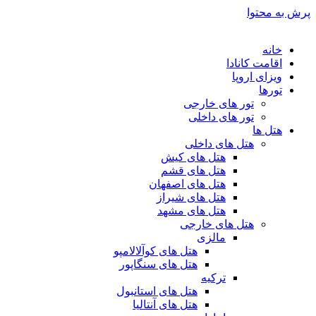
پرش به محتوا
خانه
اقامت کانادا
ویزای اروپا
تورها
تور های خارجی
تور های داخلی
هتل ها
هتل های داخلی
هتل های کیش
هتل های قشم
هتل های اصفهان
هتل های شیراز
هتل های مشهد
هتل های خارجی
مالزی
هتل های کوآلالامپو
هتل های سنگاپور
ترکیه
هتل های استانبول
هتل های آنتالیا