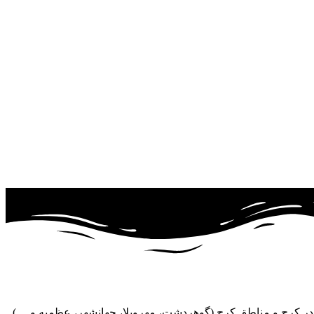
ر کرج و مناطق کرج (گوهردشت، مهرویلا، جهانشهر، عظمیه و ....)