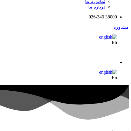
تماس با ما
درباره ما
38000 026-340
مشاوره
En
En