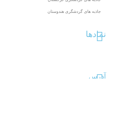
جاذبه های گردشگری هندوستان
نمادها
آدرس
کرج،کوی اتحاد،خ دهخدا،بلوار شهید مطهری،پلاک ۵۹۴
شماره تماس
38000 026-340