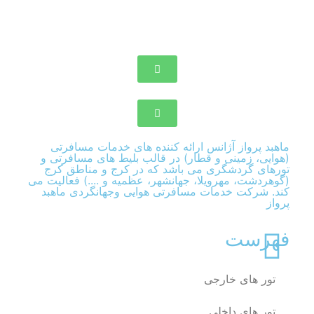
ماهبد پرواز آژانس ارائه کننده های خدمات مسافرتی
(هوایی، زمینی و قطار) در قالب بلیط های مسافرتی و
تورهای گردشگری می باشد که در کرج و مناطق کرج
(گوهردشت، مهرویلا، جهانشهر، عظمیه و ....) فعالیت می
کند. شرکت خدمات مسافرتی هوایی وجهانگردی ماهبد
پرواز
فهرست
تور های خارجی
تور های داخلی