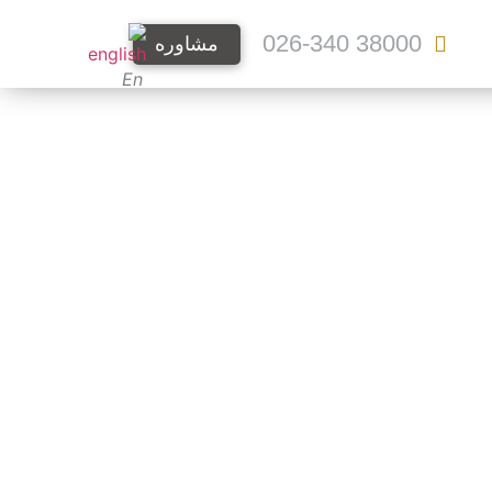
38000 026-340
مشاوره
En