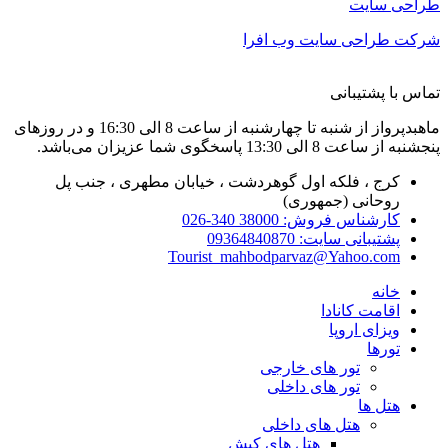
طراحی سایت
شرکت طراحی سایت وب افرا
تماس با پشتیبانی
ماهبدپرواز از شنبه تا چهارشنبه از ساعت 8 الی 16:30 و در روزهای
پنجشنبه از ساعت 8 الی 13:30 پاسخگوی شما عزیزان می‌باشد.
کرج ، فلکه اول گوهردشت ، خیابان مطهری ، جنب پل
روحانی (جمهوری)
کارشناس فروش: 38000 340-026
پشتیبانی سایت: 09364840870
Tourist_mahbodparvaz@Yahoo.com
خانه
اقامت کانادا
ویزای اروپا
تورها
تور های خارجی
تور های داخلی
هتل ها
هتل های داخلی
هتل های کیش