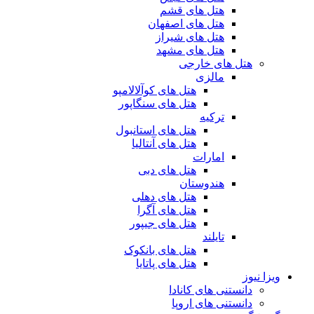
هتل های قشم
هتل های اصفهان
هتل های شیراز
هتل های مشهد
هتل های خارجی
مالزی
هتل های کوآلالامپو
هتل های سنگاپور
ترکیه
هتل های استانبول
هتل های آنتالیا
امارات
هتل های دبی
هندوستان
هتل های دهلی
هتل های آگرا
هتل های جیپور
تایلند
هتل های بانکوک
هتل های پاتایا
ویزا نیوز
دانستنی های کانادا
دانستنی های اروپا