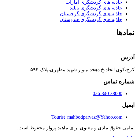
جاذبه های گردشگری امارات
جاذبه های گردشگری تایلند
جاذبه های گردشگری گرجستان
جاذبه های گردشگری هندوستان
نمادها
آدرس
کرج،کوی اتحاد،خ دهخدا،بلوار شهید مطهری،پلاک ۵۹۴
شماره تماس
38000 026-340
ایمیل
Tourist_mahbodparvaz@Yahoo.com
تمامی حقوق مادی و معنوی برای ماهبد پرواز محفوظ است.