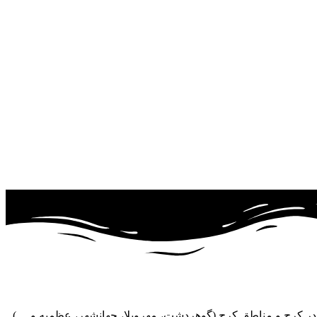
ر کرج و مناطق کرج (گوهردشت، مهرویلا، جهانشهر، عظمیه و ....)