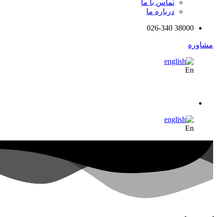
تماس با ما
درباره ما
38000 026-340
مشاوره
En
En