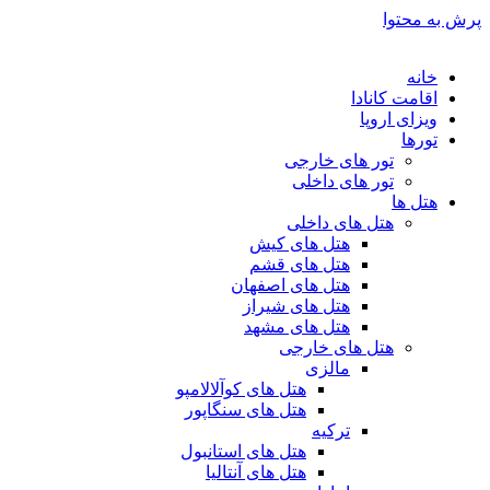
پرش به محتوا
خانه
اقامت کانادا
ویزای اروپا
تورها
تور های خارجی
تور های داخلی
هتل ها
هتل های داخلی
هتل های کیش
هتل های قشم
هتل های اصفهان
هتل های شیراز
هتل های مشهد
هتل های خارجی
مالزی
هتل های کوآلالامپو
هتل های سنگاپور
ترکیه
هتل های استانبول
هتل های آنتالیا