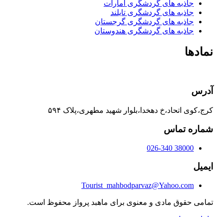
جاذبه های گردشگری امارات
جاذبه های گردشگری تایلند
جاذبه های گردشگری گرجستان
جاذبه های گردشگری هندوستان
نمادها
آدرس
کرج،کوی اتحاد،خ دهخدا،بلوار شهید مطهری،پلاک ۵۹۴
شماره تماس
38000 026-340
ایمیل
Tourist_mahbodparvaz@Yahoo.com
تمامی حقوق مادی و معنوی برای ماهبد پرواز محفوظ است.