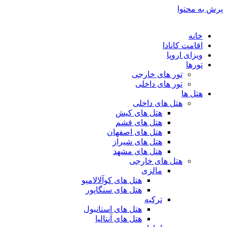
پرش به محتوا
خانه
اقامت کانادا
ویزای اروپا
تورها
تور های خارجی
تور های داخلی
هتل ها
هتل های داخلی
هتل های کیش
هتل های قشم
هتل های اصفهان
هتل های شیراز
هتل های مشهد
هتل های خارجی
مالزی
هتل های کوآلالامپو
هتل های سنگاپور
ترکیه
هتل های استانبول
هتل های آنتالیا