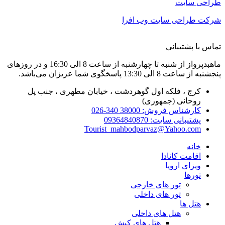
طراحی سایت
شرکت طراحی سایت وب افرا
تماس با پشتیبانی
ماهبدپرواز از شنبه تا چهارشنبه از ساعت 8 الی 16:30 و در روزهای
پنجشنبه از ساعت 8 الی 13:30 پاسخگوی شما عزیزان می‌باشد.
کرج ، فلکه اول گوهردشت ، خیابان مطهری ، جنب پل
روحانی (جمهوری)
کارشناس فروش: 38000 340-026
پشتیبانی سایت: 09364840870
Tourist_mahbodparvaz@Yahoo.com
خانه
اقامت کانادا
ویزای اروپا
تورها
تور های خارجی
تور های داخلی
هتل ها
هتل های داخلی
هتل های کیش