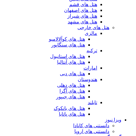
هتل های قشم
هتل های اصفهان
هتل های شیراز
هتل های مشهد
هتل های خارجی
مالزی
هتل های کوآلالامپو
هتل های سنگاپور
ترکیه
هتل های استانبول
هتل های آنتالیا
امارات
هتل های دبی
هندوستان
هتل های دهلی
هتل های آگرا
هتل های جیپور
تایلند
هتل های بانکوک
هتل های پاتایا
ویزا نیوز
دانستنی های کانادا
دانستنی های اروپا