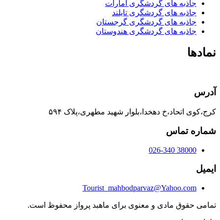
جاذبه های گردشگری امارات
جاذبه های گردشگری تایلند
جاذبه های گردشگری گرجستان
جاذبه های گردشگری هندوستان
نمادها
آدرس
کرج،کوی اتحاد،خ دهخدا،بلوار شهید مطهری،پلاک ۵۹۴
شماره تماس
38000 026-340
ایمیل
Tourist_mahbodparvaz@Yahoo.com
تمامی حقوق مادی و معنوی برای ماهبد پرواز محفوظ است.