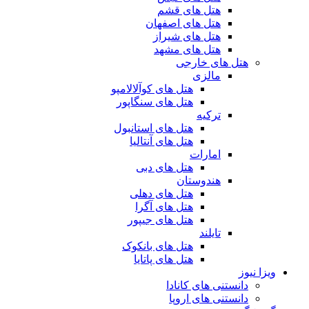
هتل های قشم
هتل های اصفهان
هتل های شیراز
هتل های مشهد
هتل های خارجی
مالزی
هتل های کوآلالامپو
هتل های سنگاپور
ترکیه
هتل های استانبول
هتل های آنتالیا
امارات
هتل های دبی
هندوستان
هتل های دهلی
هتل های آگرا
هتل های جیپور
تایلند
هتل های بانکوک
هتل های پاتایا
ویزا نیوز
دانستنی های کانادا
دانستنی های اروپا