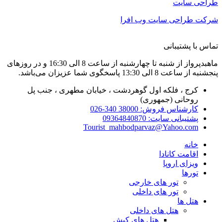
طراحی سایت
شرکت طراحی سایت وب افرا
تماس با پشتیبانی
ماهبدپرواز از شنبه تا چهارشنبه از ساعت 8 الی 16:30 و در روزهای
پنجشنبه از ساعت 8 الی 13:30 پاسخگوی شما عزیزان می‌باشد.
کرج ، فلکه اول گوهردشت ، خیابان مطهری ، جنب پل
روحانی (جمهوری)
کارشناس فروش: 38000 340-026
پشتیبانی سایت: 09364840870
Tourist_mahbodparvaz@Yahoo.com
خانه
اقامت کانادا
ویزای اروپا
تورها
تور های خارجی
تور های داخلی
هتل ها
هتل های داخلی
هتل های کیش