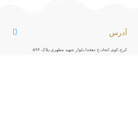
آدرس
کرج،کوی اتحاد،خ دهخدا،بلوار شهید مطهری،پلاک ۵۹۴
شماره تماس
38000 026-340
ایمیل
Tourist_mahbodparvaz@Yahoo.com
تمامی حقوق مادی و معنوی برای ماهبد پرواز محفوظ است.