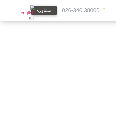
38000 026-340
مشاوره
En