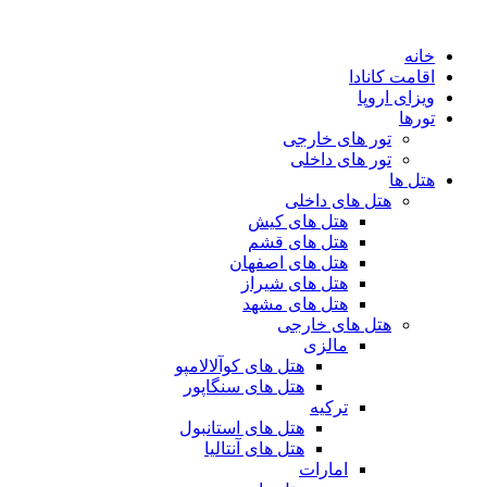
پرش
به
خانه
محتوا
اقامت کانادا
ویزای اروپا
تورها
تور های خارجی
تور های داخلی
هتل ها
هتل های داخلی
هتل های کیش
هتل های قشم
هتل های اصفهان
هتل های شیراز
هتل های مشهد
هتل های خارجی
مالزی
هتل های کوآلالامپو
هتل های سنگاپور
ترکیه
هتل های استانبول
هتل های آنتالیا
امارات