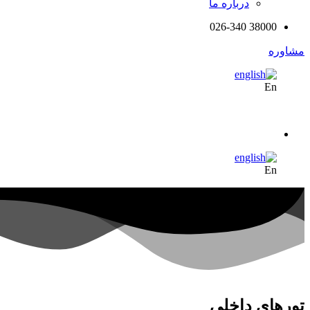
درباره ما
38000 026-340
مشاوره
En
En
تورهای داخلی