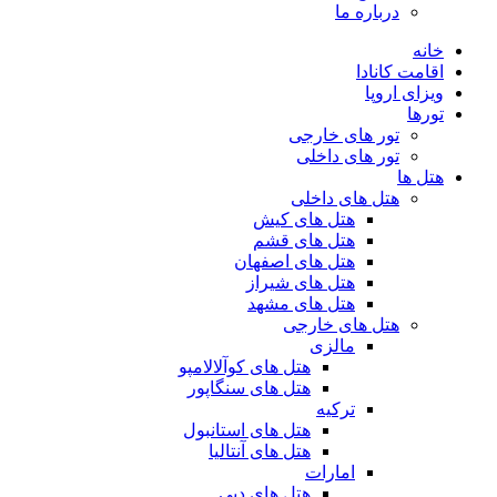
درباره ما
خانه
اقامت کانادا
ویزای اروپا
تورها
تور های خارجی
تور های داخلی
هتل ها
هتل های داخلی
هتل های کیش
هتل های قشم
هتل های اصفهان
هتل های شیراز
هتل های مشهد
هتل های خارجی
مالزی
هتل های کوآلالامپو
هتل های سنگاپور
ترکیه
هتل های استانبول
هتل های آنتالیا
امارات
هتل های دبی