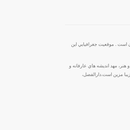
ر (برآورد سال 2006م)، پنجمین شهر پر جمعيت ایران است . موقعيت جغرافيايي اين
 هنر، مهد انديشه هاي عارفانه و
يبا مزين است.دارالفضل،