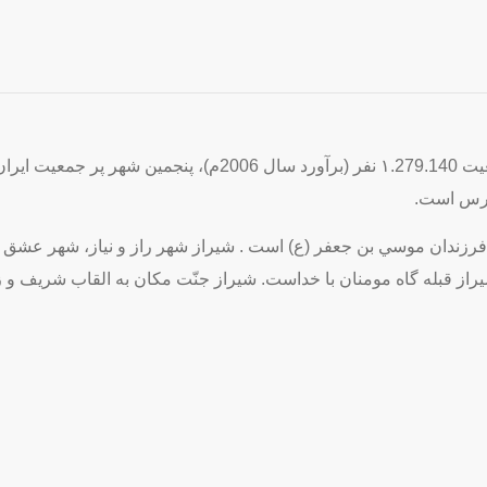
شیراز مركز استان فارس در جنوب ‌غربی ایران است. شیراز با جمعیت ١.279.140 نف
هي فرزندان موسي بن جعفر (ع) است . شيراز شهر راز و نياز، شهر عشق و
از قبله گاه مومنان با خداست. شيراز جنّت مكان به القاب شريف و ز