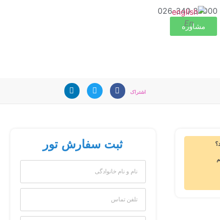
38000 026-340
En
مشاوره
اشتراک
ثبت سفارش تور
‌‌