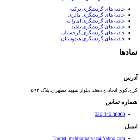
جاذبه های گردشگری ترکیه
جاذبه های گردشگری مالزی
جاذبه های گردشگری امارات
جاذبه های گردشگری تایلند
جاذبه های گردشگری گرجستان
جاذبه های گردشگری هندوستان
نمادها
آدرس
کرج،کوی اتحاد،خ دهخدا،بلوار شهید مطهری،پلاک ۵۹۴
شماره تماس
38000 026-340
ایمیل
Tourist_mahbodparvaz@Yahoo.com