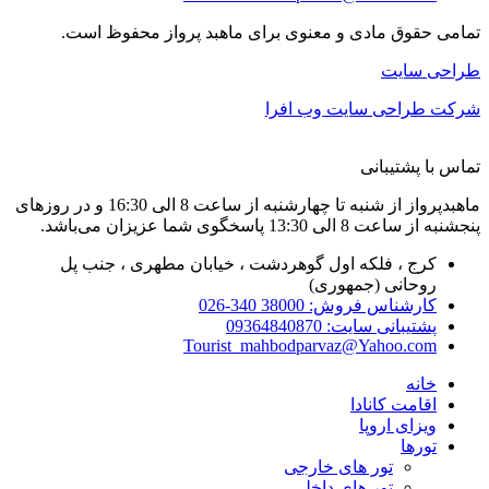
تمامی حقوق مادی و معنوی برای ماهبد پرواز محفوظ است.
طراحی سایت
شرکت طراحی سایت وب افرا
تماس با پشتیبانی
ماهبدپرواز از شنبه تا چهارشنبه از ساعت 8 الی 16:30 و در روزهای
پنجشنبه از ساعت 8 الی 13:30 پاسخگوی شما عزیزان می‌باشد.
کرج ، فلکه اول گوهردشت ، خیابان مطهری ، جنب پل
روحانی (جمهوری)
کارشناس فروش: 38000 340-026
پشتیبانی سایت: 09364840870
Tourist_mahbodparvaz@Yahoo.com
خانه
اقامت کانادا
ویزای اروپا
تورها
تور های خارجی
تور های داخلی