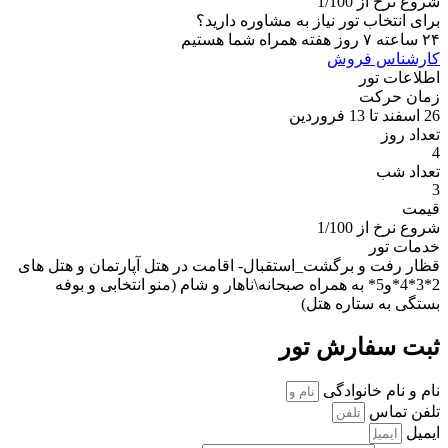
شروع نرخ از 1/100
برای انتخاب تور نیاز به مشاوره دارید؟‌‌
۲۴ ساعته ۷ روز هفته همراه شما هستیم‌
کارشناس فروش
اطلاعات تور
زمان حرکت
26 اسفند تا 13 فروردین
تعداد روز
4
تعداد شب
3
قیمت
شروع نرخ از 1/100
خدمات تور
قظار رفت و برگشت_استقبال- اقامت در هتل آپارتمان و هتل های
2*3*4*و5* به همراه صبحانه\ناهار و شام (منو انتخابی و بوفه
بستگی به ستاره هتل)
ثبت سفارش تور
نام و نام خانوادگی
تلفن تماس
ایمیل