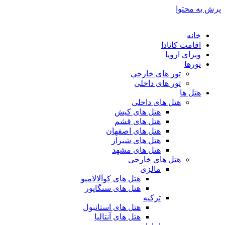
پرش به محتوا
خانه
اقامت کانادا
ویزای اروپا
تورها
تور های خارجی
تور های داخلی
هتل ها
هتل های داخلی
هتل های کیش
هتل های قشم
هتل های اصفهان
هتل های شیراز
هتل های مشهد
هتل های خارجی
مالزی
هتل های کوآلالامپو
هتل های سنگاپور
ترکیه
هتل های استانبول
هتل های آنتالیا