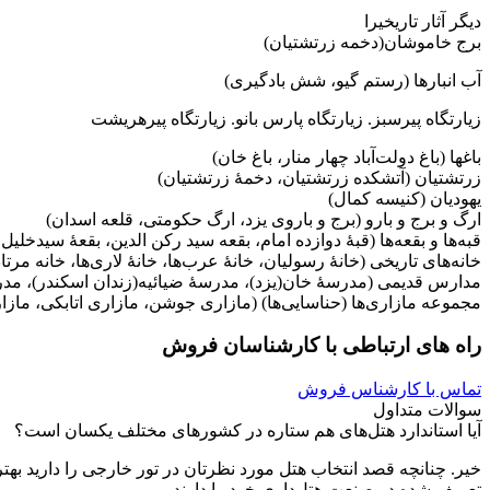
دیگر آثار تاریخیرا
برج خاموشان(دخمه زرتشتیان)
آب انبارها (رستم گیو، شش بادگیری)
زیارتگاه پیرسبز. زیارتگاه پارس بانو. زیارتگاه پیرهریشت
باغها (باغ دولت‌آباد چهار منار، باغ خان)
زرتشتیان (آتشکده زرتشتیان، دخمهٔ زرتشتیان)
یهودیان (کنیسه کمال)
ارگ و برج و بارو (برج و باروی یزد، ارگ حکومتی، قلعه اسدان)
قبه‌ها و بقعه‌ها (قبهٔ دوازده امام، بقعه سید رکن الدین، بقعهٔ سیدخلی
خانه‌های تاریخی (خانهٔ رسولیان، خانهٔ عرب‌ها، خانهٔ لاری‌ها، خانه مرتا
مدارس قدیمی (مدرسهٔ خان(یزد)، مدرسهٔ ضیائیه(زندان اسکندر)، 
مجموعه مازاری‌ها (حناسایی‌ها) (مازاری جوشن، مازاری اتابکی، مازار
راه های ارتباطی با کارشناسان فروش
تماس با کارشناس فروش
سوالات متداول
آیا استاندارد هتل‌های هم ستاره در کشورهای مختلف یکسان است؟
تعریف شده در صنعت هتل‌داری خود را دارند.