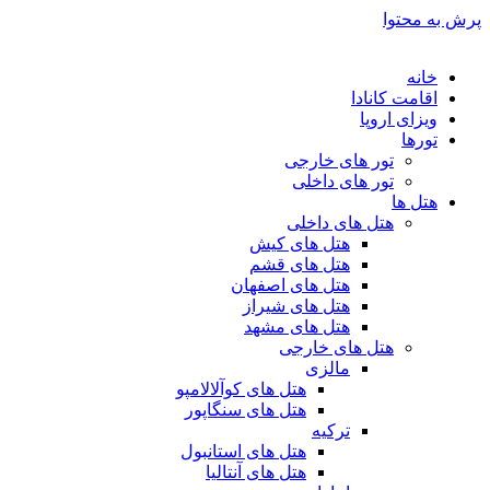
پرش به محتوا
خانه
اقامت کانادا
ویزای اروپا
تورها
تور های خارجی
تور های داخلی
هتل ها
هتل های داخلی
هتل های کیش
هتل های قشم
هتل های اصفهان
هتل های شیراز
هتل های مشهد
هتل های خارجی
مالزی
هتل های کوآلالامپو
هتل های سنگاپور
ترکیه
هتل های استانبول
هتل های آنتالیا