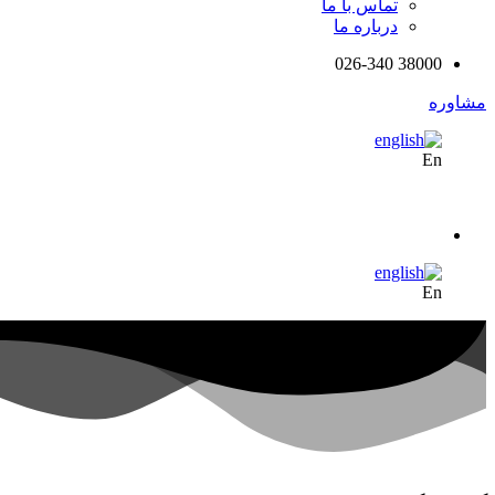
تماس با ما
درباره ما
38000 026-340
مشاوره
En
En