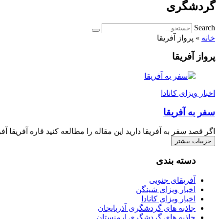
گردشگری
Search
خانه
»
پرواز آفریقا
پرواز آفریقا
اخبار ویزای کانادا
سفر به آفریقا
اگر قصد سفر به آفریقا دارید این مقاله را مطالعه کنید قاره آفریقا آ
جزییات بیشتر
دسته بندی
آفریقای جنوبی
اخبار ویزای شینگن
اخبار ویزای کانادا
جاذبه های گردشگری آذربایجان
جاذبه های گردشگری ارمنستان