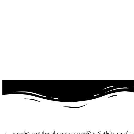
ر کرج و مناطق کرج (گوهردشت، مهرویلا، جهانشهر، عظمیه و ....)