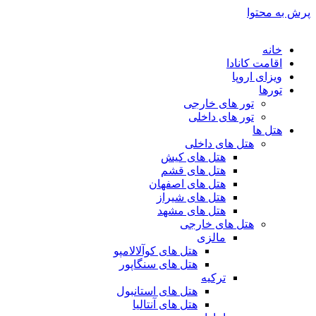
پرش به محتوا
خانه
اقامت کانادا
ویزای اروپا
تورها
تور های خارجی
تور های داخلی
هتل ها
هتل های داخلی
هتل های کیش
هتل های قشم
هتل های اصفهان
هتل های شیراز
هتل های مشهد
هتل های خارجی
مالزی
هتل های کوآلالامپو
هتل های سنگاپور
ترکیه
هتل های استانبول
هتل های آنتالیا