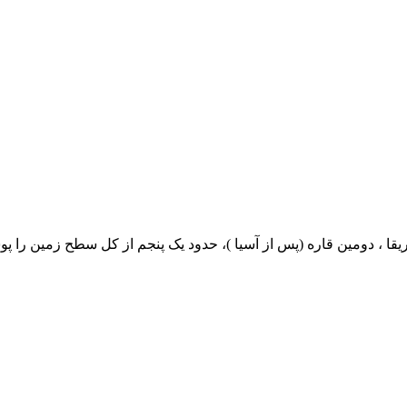
فریقا ، دومین قاره (پس از آسیا )، حدود یک پنجم از کل سطح زمین را پ