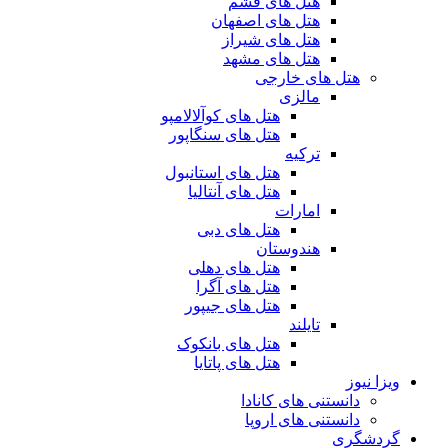
هتل های قشم
هتل های اصفهان
هتل های شیراز
هتل های مشهد
هتل های خارجی
مالزی
هتل های کوآلالامپو
هتل های سنگاپور
ترکیه
هتل های استانبول
هتل های آنتالیا
امارات
هتل های دبی
هندوستان
هتل های دهلی
هتل های آگرا
هتل های جیپور
تایلند
هتل های بانکوک
هتل های پاتایا
ویزا نیوز
دانستنی های کانادا
دانستنی های اروپا
گردشگری