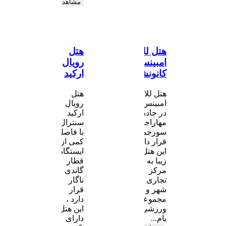
مشاهده
هتل للا
هتل
امبینس
رویال
کانونشن
ارکید
هتل للا
هتل
امبینس
رویال
در جاده
ارکید
مهاراجه
سنترال
سورجمال
با فاصله
قرار دارد.
کمی از
این هتل
ایستگاه
زیبا به
قطار
مرکز
گاندی
تجاری
ناگار
شهر و
قرار
مجموعه
دارد ،
ورزشی
این هتل
یام...
دارای