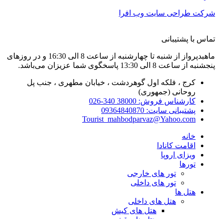
شرکت طراحی سایت وب افرا
تماس با پشتیبانی
ماهبدپرواز از شنبه تا چهارشنبه از ساعت 8 الی 16:30 و در روزهای
پنجشنبه از ساعت 8 الی 13:30 پاسخگوی شما عزیزان می‌باشد.
کرج ، فلکه اول گوهردشت ، خیابان مطهری ، جنب پل
روحانی (جمهوری)
کارشناس فروش: 38000 340-026
پشتیبانی سایت: 09364840870
Tourist_mahbodparvaz@Yahoo.com
خانه
اقامت کانادا
ویزای اروپا
تورها
تور های خارجی
تور های داخلی
هتل ها
هتل های داخلی
هتل های کیش