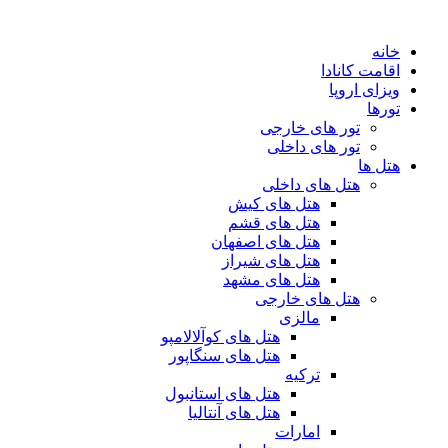
پرش
به
خانه
محتوا
اقامت کانادا
ویزای اروپا
تورها
تور های خارجی
تور های داخلی
هتل ها
هتل های داخلی
هتل های کیش
هتل های قشم
هتل های اصفهان
هتل های شیراز
هتل های مشهد
هتل های خارجی
مالزی
هتل های کوآلالامپو
هتل های سنگاپور
ترکیه
هتل های استانبول
هتل های آنتالیا
امارات