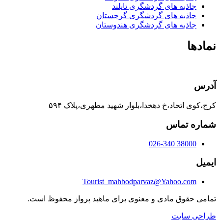
جاذبه های گردشگری تایلند
جاذبه های گردشگری گرجستان
جاذبه های گردشگری هندوستان
نمادها
آدرس
کرج،کوی اتحاد،خ دهخدا،بلوار شهید مطهری،پلاک ۵۹۴
شماره تماس
38000 026-340
ایمیل
Tourist_mahbodparvaz@Yahoo.com
تمامی حقوق مادی و معنوی برای ماهبد پرواز محفوظ است.
طراحی سایت