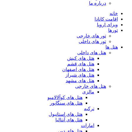
درباره ما
خانه
اقامت کانادا
ویزای اروپا
تورها
تور های خارجی
تور های داخلی
هتل ها
هتل های داخلی
هتل های کیش
هتل های قشم
هتل های اصفهان
هتل های شیراز
هتل های مشهد
هتل های خارجی
مالزی
هتل های کوآلالامپو
هتل های سنگاپور
ترکیه
هتل های استانبول
هتل های آنتالیا
امارات
هتل های دبی