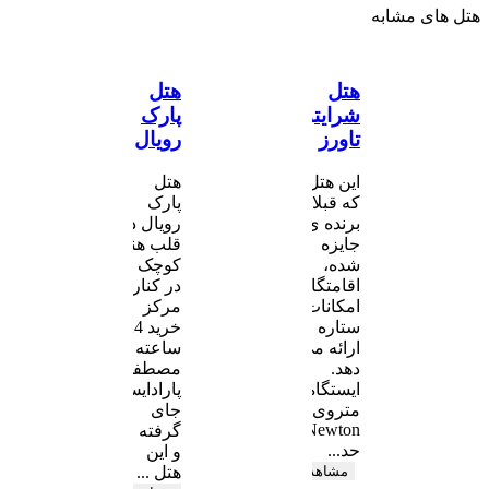
هتل های مشابه
هتل
هتل
شرایتون
پارک
تاورز
رویال
این هتل
هتل
که قبلا
پارک
برنده ی
رویال در
جایزه
قلب هند
شده،
کوچک و
اقامتگاه و
در کنار
امکانات 5
مرکز ​​
ستاره
خرید 24
ارائه می
ساعته
دهد.
مصطفی
ایستگاه
پارادایس
متروی
جای
Newton
گرفته ،
حد...
و این
مشاهده
هتل ...