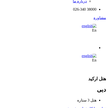
درباره ما
38000 026-340
مشاوره
En
En
هتل ارکید
دبی
هتل 3 ستاره