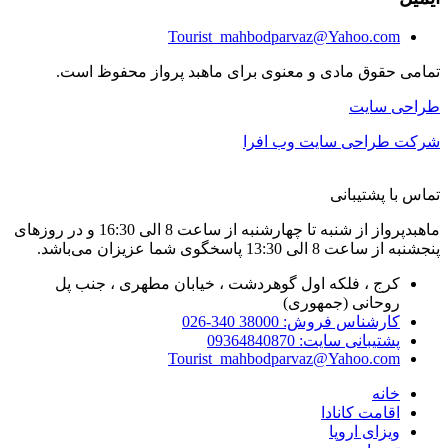
Tourist_mahbodparvaz@Yahoo.com
تمامی حقوق مادی و معنوی برای ماهبد پرواز محفوظ است.
طراحی سایت
شرکت طراحی سایت وب افرا
تماس با پشتیبانی
ماهبدپرواز از شنبه تا چهارشنبه از ساعت 8 الی 16:30 و در روزهای
پنجشنبه از ساعت 8 الی 13:30 پاسخگوی شما عزیزان می‌باشد.
کرج ، فلکه اول گوهردشت ، خیابان مطهری ، جنب پل
روحانی (جمهوری)
کارشناس فروش: 38000 340-026
پشتیبانی سایت: 09364840870
Tourist_mahbodparvaz@Yahoo.com
خانه
اقامت کانادا
ویزای اروپا