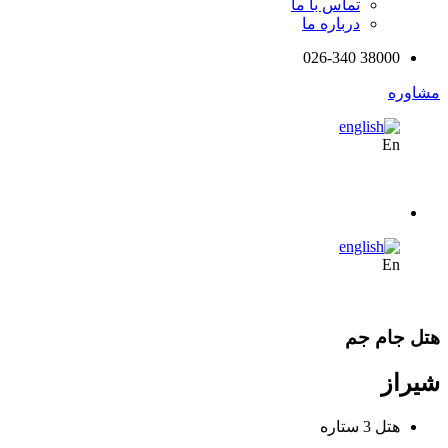
تماس با ما
درباره ما
38000 026-340
مشاوره
En
En
هتل جام جم
شیراز
هتل 3 ستاره