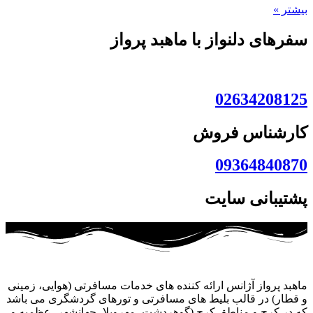
بیشتر »
سفرهای دلنواز با ماهبد پرواز
02634208125
کارشناس فروش
09364840870
پشتیبانی سایت
ماهبد پرواز آژانس ارائه کننده های خدمات مسافرتی (هوایی، زمینی
و قطار) در قالب بلیط های مسافرتی و تورهای گردشگری می باشد
که در کرج و مناطق کرج (گوهردشت، مهرویلا، جهانشهر، عظمیه و