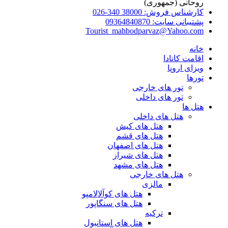
روحانی (جمهوری)
کارشناس فروش: 38000 340-026
پشتیبانی سایت: 09364840870
Tourist_mahbodparvaz@Yahoo.com
خانه
اقامت کانادا
ویزای اروپا
تورها
تور های خارجی
تور های داخلی
هتل ها
هتل های داخلی
هتل های کیش
هتل های قشم
هتل های اصفهان
هتل های شیراز
هتل های مشهد
هتل های خارجی
مالزی
هتل های کوآلالامپو
هتل های سنگاپور
ترکیه
هتل های استانبول