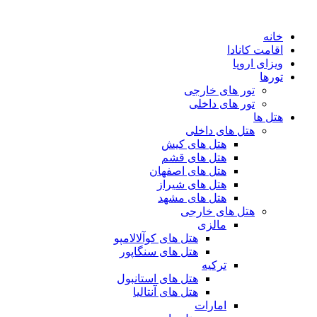
پرش
به
خانه
محتوا
اقامت کانادا
ویزای اروپا
تورها
تور های خارجی
تور های داخلی
هتل ها
هتل های داخلی
هتل های کیش
هتل های قشم
هتل های اصفهان
هتل های شیراز
هتل های مشهد
هتل های خارجی
مالزی
هتل های کوآلالامپو
هتل های سنگاپور
ترکیه
هتل های استانبول
هتل های آنتالیا
امارات