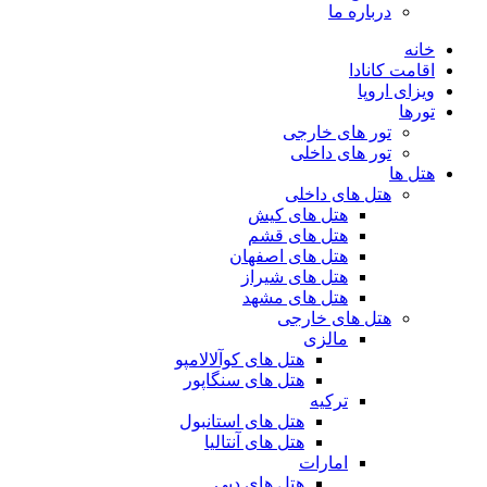
درباره ما
خانه
اقامت کانادا
ویزای اروپا
تورها
تور های خارجی
تور های داخلی
هتل ها
هتل های داخلی
هتل های کیش
هتل های قشم
هتل های اصفهان
هتل های شیراز
هتل های مشهد
هتل های خارجی
مالزی
هتل های کوآلالامپو
هتل های سنگاپور
ترکیه
هتل های استانبول
هتل های آنتالیا
امارات
هتل های دبی