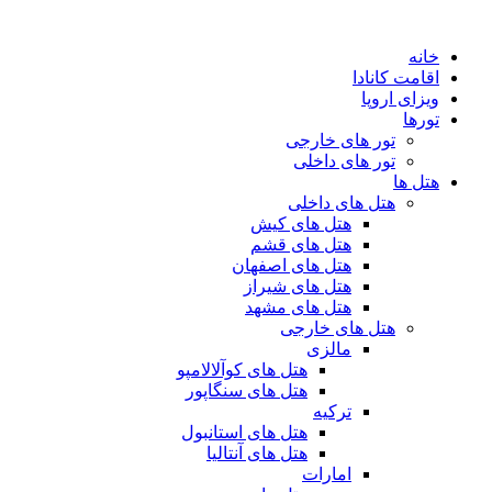
پرش
به
خانه
محتوا
اقامت کانادا
ویزای اروپا
تورها
تور های خارجی
تور های داخلی
هتل ها
هتل های داخلی
هتل های کیش
هتل های قشم
هتل های اصفهان
هتل های شیراز
هتل های مشهد
هتل های خارجی
مالزی
هتل های کوآلالامپو
هتل های سنگاپور
ترکیه
هتل های استانبول
هتل های آنتالیا
امارات