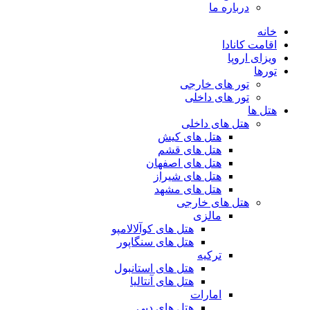
درباره ما
خانه
اقامت کانادا
ویزای اروپا
تورها
تور های خارجی
تور های داخلی
هتل ها
هتل های داخلی
هتل های کیش
هتل های قشم
هتل های اصفهان
هتل های شیراز
هتل های مشهد
هتل های خارجی
مالزی
هتل های کوآلالامپو
هتل های سنگاپور
ترکیه
هتل های استانبول
هتل های آنتالیا
امارات
هتل های دبی