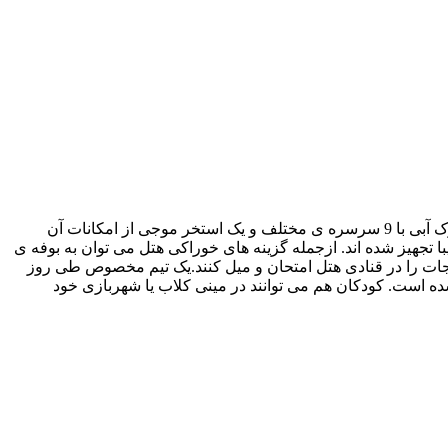
هتل 5 ستاره رویال وینگز تنها 500 متر با ساحل لارا فاصله دارد و با مساحت 72000 مترمربع در میان باغات وسیعی قرار گرفته است. یک پارک آبی با 9 سرسره ی مختلف و یک استخر موجی از امکانات آن
ا تجهیز شده اند. ازجمله گزینه های خوراکی هتل می توان به بوفه ی
نی جات را در قنادی هتل امتحان و میل کنند.یک تیم مخصوص طی روز
شده است. کودکان هم می توانند در مینی کلاب یا شهربازی خود