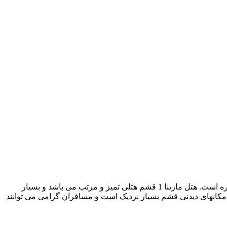
هتل 3 ستاره مارینا 1 یکی از هتل های گروه مارینا قشم می باشد که با فراهم نمودن محیطی تمیز و مناسب، آماده میزبانی از مسافران جزیره است. هتل مارینا 1 قشم هتلی تمیز و مرتب می باشد و بسیار
و مکانهای دیدنی قشم بسیار نزدیک است و مسافران گرامی می توانند