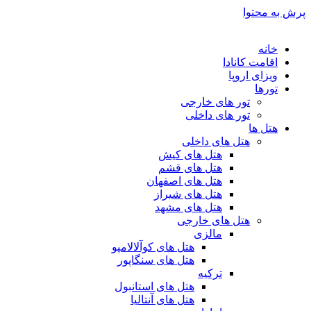
پرش به محتوا
خانه
اقامت کانادا
ویزای اروپا
تورها
تور های خارجی
تور های داخلی
هتل ها
هتل های داخلی
هتل های کیش
هتل های قشم
هتل های اصفهان
هتل های شیراز
هتل های مشهد
هتل های خارجی
مالزی
هتل های کوآلالامپو
هتل های سنگاپور
ترکیه
هتل های استانبول
هتل های آنتالیا