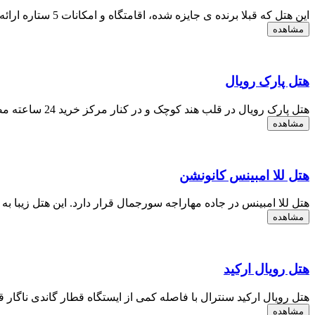
این هتل که قبلا برنده ی جایزه شده، اقامتگاه و امکانات 5 ستاره ارائه می دهد. ایستگاه متروی Newton حد...
مشاهده
هتل پارک رویال
هتل پارک رویال در قلب هند کوچک و در کنار مرکز ​​خرید 24 ساعته مصطفی پارادایس جای گرفته ، و این هتل ...
مشاهده
هتل للا امبینس کانونشن
هتل للا امبینس در جاده مهاراجه سورجمال قرار دارد. این هتل زیبا 
مشاهده
هتل رویال ارکید
هتل رویال ارکید سنترال با فاصله کمی از ایستگاه قطار گاندی ناگار قرا
مشاهده