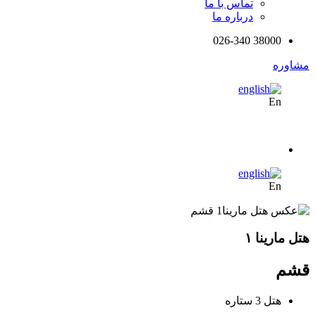
تماس با ما
درباره ما
38000 026-340
مشاوره
En
En
هتل مارینا ۱
قشم
هتل 3 ستاره