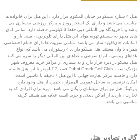
هتل 4 ستاره مسکو در خیابان المکتوم قرار دارد ، این هتل برای خانواده ها
اسب می باشد و دارای یک استخر روباز و مرکز ورزشی بدنسازی می
باشد و تا فرودگاه بین المللی دبی فقط 3 کیلومتر فاصله دارد. تمامی اتاق
ی مجهز به سیستم تهویه هوای این هتل دارای تلویزیون ، مینی بار و
کانات چای/قهوه ساز می باشند. تمامی سوییت ها دارای حمام اختصاصی
همراه با وان هستند. هتل مسکو دارای 4 رستوران می باشد که انواع
اهای روسی ، انواع سوشی و غذاهای بین المللی دیگر را سرو می کنند.
ل مسکو در دیره قرار دارد و به بسیاری از مراکز خرید معروف شهر
نزدیک است. Dubai Creek Golf Club فقط 2 کیلومتر تا این هتل فاصله
دارد و فاصله مرکز تجارت جهانی تا این هتل 7 دقیقه با ماشین است.
کان ترنسفر به ساحل عمومی الممزار ، جمیره از هتل وجود دارد.
رکینگ هتل نیز برای میهمانان رایگان می باشد. دیره برای افرادی که به
ارت ، بازدید از اماکن دیدنی و خرید البسه علاقه مند هستند گزینه
اسبی می باشد.
الری تصاویر هتل