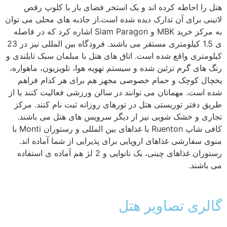
ل را احاطه کرده اند و یک استخر فضای باز با کلوپ رقص
تینی برای آن تدارک دیده شده است.از جاذبه های محلی می توان
به مرکز خرید MBK و Siam Paragon اشاره کرد که در فاصله
ی 1.5 کیلومتری مستقر می باشند. فرودگاه بین المللی نیز در 23
لومتری واقع شده است. اتاق های هتل با مبلمان سبک تایلندی و
گ های گرم تزئین شده و سیستم تهویه هوا، تلویزیون، ماهواره،
خچال کوچک و حمام خصوصی مجهز هم برای هر کدام فراهم
ه است. مهمانان می توانند در سالن ورزشی فعالیت کنند یا از
یق دفتر توریستی هتل در تورهای روزانه ثبت نام کنند. مرکز
اری و خشک شویی نیز از دیگر سرویس های هتل می باشند.
کافی شاپ Ruenton با غذاهای بین المللی و رستوران Monti با
وی سفارشی غذاهای اروپایی برای پذیرایی از شما آماده اند.
رستوران غذاهای چینی، یک نانوایی و 2 لژ هم آماده ی استفاده
 باشند.
الری تصاویر هتل