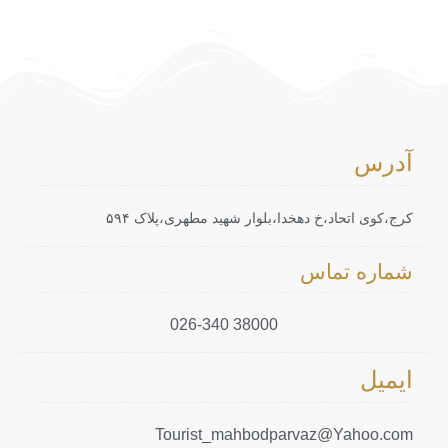
آدرس
کرج،کوی اتحاد،خ دهخدا،بلوار شهید مطهری،پلاک ۵۹۴
شماره تماس
38000 026-340
ایمیل
Tourist_mahbodparvaz@Yahoo.com