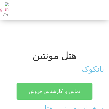
En
هتل مونتین
بانکوک
تماس با کارشناس فروش
درخواست رزرو هتل