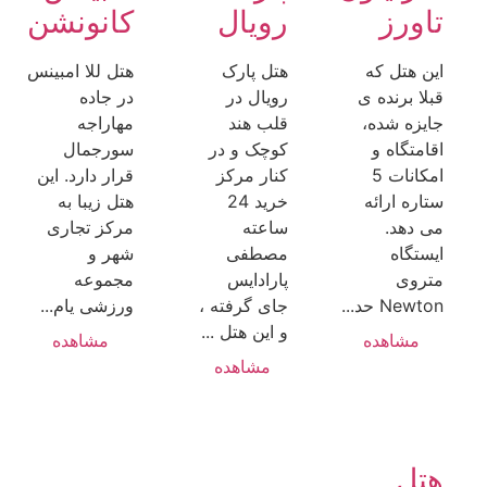
تاورز
رویال
کانونشن
این هتل که
هتل پارک
هتل للا امبینس
قبلا برنده ی
رویال در
در جاده
جایزه شده،
قلب هند
مهاراجه
اقامتگاه و
کوچک و در
سورجمال
امکانات 5
کنار مرکز ​​
قرار دارد. این
ستاره ارائه
خرید 24
هتل زیبا به
می دهد.
ساعته
مرکز تجاری
ایستگاه
مصطفی
شهر و
متروی
پارادایس
مجموعه
Newton حد...
جای گرفته ،
ورزشی یام...
و این هتل ...
مشاهده
مشاهده
مشاهده
هتل