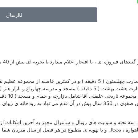
ارسال
هتل چها
هتل پیروزی در مرکز شهر اصفهان واقع شده و در مجاورت باغ و عمارت چهلستون ( 5 دقیقه ) و د
تیموری ) ، موزه ه
کهن ، خیابانی که میتواند شما را به واسطه ی مسیری که شاه عباس صفوی در 350 سال پیش در آن قدم 
 بر اتاقهای دو تخته، سه تخته و سوئیت های رویال و سانترال مجهز به آخرین امکان