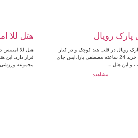
 پارک رویال
هتل للا ا
ارک رویال در قلب هند کوچک و در کنار
هتل للا امبینس 
مرکز ​​خرید 24 ساعته مصطفی پارادایس جای
قرار دارد. این ه
، و این هتل ...
مجموعه ورزشی یا
مشاهده