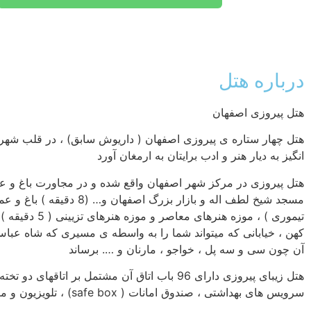
درباره هتل
هتل پیروزی اصفهان
انگیز به دیار هنر و ادب برایتان به ارمغان آورد
آن چون سی و سه پل ، خواجو ، مارنان و …. برساند
هتل زیبای پیروزی دارای 96 باب اتاق آن مشتمل
سرویس های بهداشتی ، صندوق امانات ( safe box) ، تلویزیون و ماهواره ، یخچال و با تهویه ی مطبوع در هر فصل از سال میزبان شما میهمانان عزیز میباشد