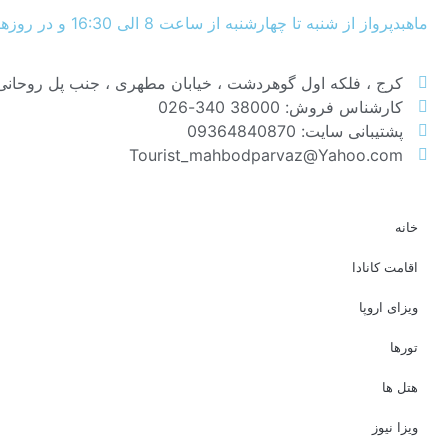
ماهبدپرواز از شنبه تا چهارشنبه از ساعت 8 الی 16:30 و در روزهای پنجشنبه از ساعت 8 الی 13:30 پاسخگوی شما عزیزان می‌باشد.
کرج ، فلکه اول گوهردشت ، خیابان مطهری ، جنب پل روحانی
کارشناس فروش: 38000 340-026
پشتیبانی سایت: 09364840870
Tourist_mahbodparvaz@Yahoo.com
خانه
اقامت کانادا
ویزای اروپا
تورها
هتل ها
ویزا نیوز