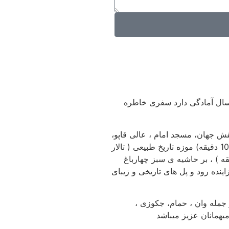
ر ستاره ی پیروزی اصفهان ( داریوش سابق) ، در قلب شهر گنبدهای فیروزه ای ، با افتخار اعلام میدارد با تجربه ای بیش از 40 سال آمادگی دارد سفری خاطره
ر کمترین فاصله از مجموعه عظیم نقش جهان، مسجد امام ، عالی قاپو،
مسجد شیخ لطف اله و بازار بزرگ اصفهان و… (8 دقیقه ) باغ و عمارت هشت بهشت ( 5 دقیقه ) مسجد و مدرسه چهارباغ و بازار هنر (10 دقیقه) موزه تاریخ طبیعی ( تالار
نرهای معاصر و موزه هنرهای تزیینی ( 5 دقیقه ) مجموعه تاریخی علیقلی آقا شامل بازارچه و حمام و مسجد ( 10 دقیقه ) ، بر حاشیه ی سبز چهارباغ
می نهاد به رودخانه ی زیبای زاینده رود و پل های تاریخی و زیبای
ات از جمله وان ، حمام، جکوزی ،