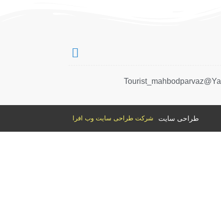
Tourist_mahbodparvaz@Y
طراحی سایت
شرکت طراحی سایت وب افرا