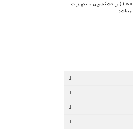
هتل پیروزی اصفهان مجهز به سالن همایش ها و جشن ها، رستوران های ایرانی و فرنگی ، کافی شاپ 24 ساعته،پارکینگ ، اینترنتwireless ) ) و خشکشویی با تجهیزات
میباشد