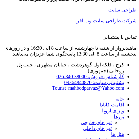
طراحی سایت
شرکت طراحی سایت وب افرا
تماس با پشتیبانی
ماهبدپرواز از شنبه تا چهارشنبه از ساعت 8 الی 16:30 و در روزهای
پنجشنبه از ساعت 8 الی 13:30 پاسخگوی شما عزیزان می‌باشد.
کرج ، فلکه اول گوهردشت ، خیابان مطهری ، جنب پل
روحانی (جمهوری)
کارشناس فروش: 38000 340-026
پشتیبانی سایت: 09364840870
Tourist_mahbodparvaz@Yahoo.com
خانه
اقامت کانادا
ویزای اروپا
تورها
تور های خارجی
تور های داخلی
هتل ها