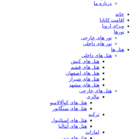
درباره ما
خانه
اقامت کانادا
ویزای اروپا
تورها
تور های خارجی
تور های داخلی
هتل ها
هتل های داخلی
هتل های کیش
هتل های قشم
هتل های اصفهان
هتل های شیراز
هتل های مشهد
هتل های خارجی
مالزی
هتل های کوآلالامپو
هتل های سنگاپور
ترکیه
هتل های استانبول
هتل های آنتالیا
امارات
هتل های دبی