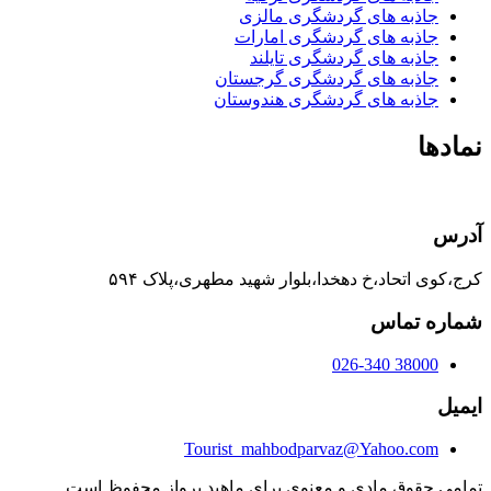
جاذبه های گردشگری مالزی
جاذبه های گردشگری امارات
جاذبه های گردشگری تایلند
جاذبه های گردشگری گرجستان
جاذبه های گردشگری هندوستان
نمادها
آدرس
کرج،کوی اتحاد،خ دهخدا،بلوار شهید مطهری،پلاک ۵۹۴
شماره تماس
38000 026-340
ایمیل
Tourist_mahbodparvaz@Yahoo.com
تمامی حقوق مادی و معنوی برای ماهبد پرواز محفوظ است.