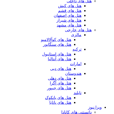
هتل های داخلی
هتل های کیش
هتل های قشم
هتل های اصفهان
هتل های شیراز
هتل های مشهد
هتل های خارجی
مالزی
هتل های کوآلالامپو
هتل های سنگاپور
ترکیه
هتل های استانبول
هتل های آنتالیا
امارات
هتل های دبی
هندوستان
هتل های دهلی
هتل های آگرا
هتل های جیپور
تایلند
هتل های بانکوک
هتل های پاتایا
ویزا نیوز
دانستنی های کانادا