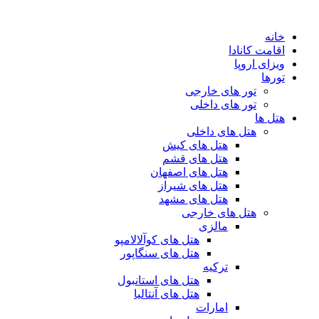
پرش
به
خانه
محتوا
اقامت کانادا
ویزای اروپا
تورها
تور های خارجی
تور های داخلی
هتل ها
هتل های داخلی
هتل های کیش
هتل های قشم
هتل های اصفهان
هتل های شیراز
هتل های مشهد
هتل های خارجی
مالزی
هتل های کوآلالامپو
هتل های سنگاپور
ترکیه
هتل های استانبول
هتل های آنتالیا
امارات