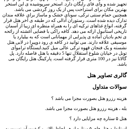
تجهیز شده و وای فای رایگان دارد. استخر سرپوشیده ی این استخر
بهترین مکان برای استراحت پس از یک روز گردشی می باشد.
همچنین حمام سنتی ترکی، سونای خشک و ماساژ برای علاقه مندان
تدارک دیده شده است. رستوران آدالی که در طبقه ی آخر هتل قرار
گرفته، انواع غذاهای ترکیه ای را به همراه منظره ای زیبا از آسمان
تاریخی استانبول ارائه می دهد. کافه راکی با فضایی آغشته از رائحه
ی تخم بادیان آماده ی پذیرایی از مهمانانی است که به بیلیارد یا
موسیقی علاقه دارند. می توانید در کافه ی رود دوپیرا در لابی هتل
نشسته و یک فنجان قهوه ترکی عالی میل کنید.ایستگاه تراموآی
تونل در خیابان شلوغ استقلال تنها 5 دقیقه با هتل فاصله دارد. پل
گالاتا نیز در 100 متری قرار گرفته است. پارکینگ هتل رایگان می
باشد.
گالری تصاویر هتل
سوالات متداول
هزینه رزرو هتل بصورت مجزا می باشد ؟
بله ، هزینه رزرو هتل بصورت مجزا می باشد.
هتل ۵ ستاره چه مزایایی دارد ؟
استاندارد هتل های ۵ ستاره از هر لحاظ بالاتر و کیفیت آن نسبت به