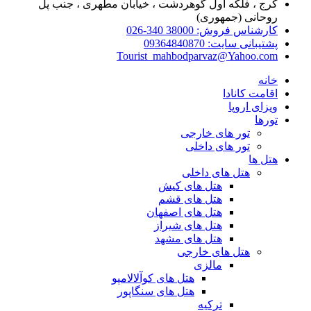
کرج ، فلکه اول گوهردشت ، خیابان مطهری ، جنب پل
روحانی (جمهوری)
کارشناس فروش: 38000 340-026
پشتیبانی سایت: 09364840870
Tourist_mahbodparvaz@Yahoo.com
خانه
اقامت کانادا
ویزای اروپا
تورها
تور های خارجی
تور های داخلی
هتل ها
هتل های داخلی
هتل های کیش
هتل های قشم
هتل های اصفهان
هتل های شیراز
هتل های مشهد
هتل های خارجی
مالزی
هتل های کوآلالامپو
هتل های سنگاپور
ترکیه