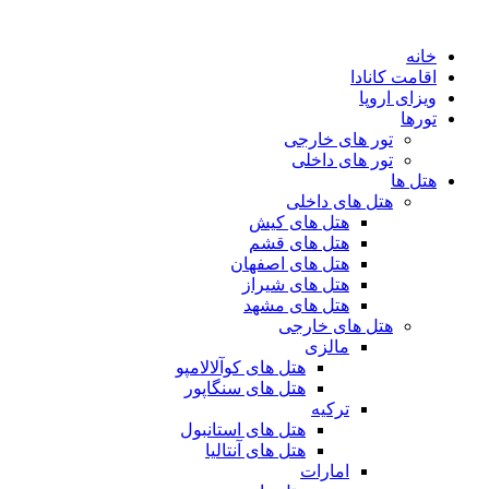
پرش
به
خانه
محتوا
اقامت کانادا
ویزای اروپا
تورها
تور های خارجی
تور های داخلی
هتل ها
هتل های داخلی
هتل های کیش
هتل های قشم
هتل های اصفهان
هتل های شیراز
هتل های مشهد
هتل های خارجی
مالزی
هتل های کوآلالامپو
هتل های سنگاپور
ترکیه
هتل های استانبول
هتل های آنتالیا
امارات