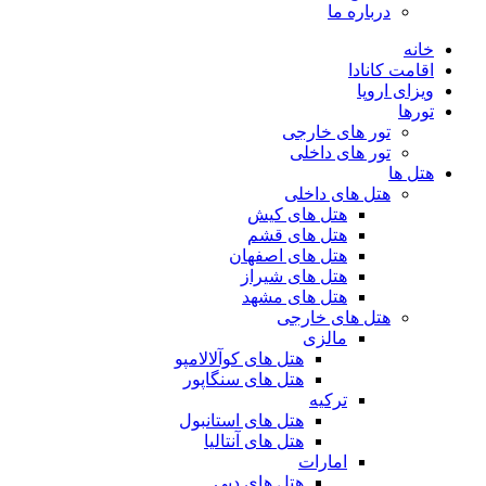
درباره ما
خانه
اقامت کانادا
ویزای اروپا
تورها
تور های خارجی
تور های داخلی
هتل ها
هتل های داخلی
هتل های کیش
هتل های قشم
هتل های اصفهان
هتل های شیراز
هتل های مشهد
هتل های خارجی
مالزی
هتل های کوآلالامپو
هتل های سنگاپور
ترکیه
هتل های استانبول
هتل های آنتالیا
امارات
هتل های دبی