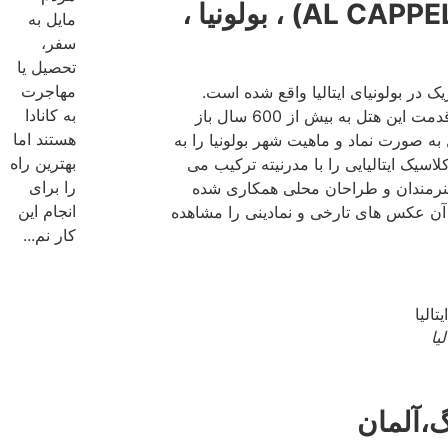
10. هتل ال کاپو روسو (AL CAPPELLO ROSSO) ، بولونیا ،
مایل به
سفر،
تحصیل یا
مهاجرت
در بولونیای ایتالیا واقع شده است.
به کانادا
تاریخچه این هتل به سال 1375 میلادی بر میگردد. با وجود اینکه قدمت این هتل به بیش از 600 سال باز
هستند اما
به صورت نماد و ماهیت شهر بولونیا را به
بهترین راه
ک ایتالیایی را با مدرنیته ترکیب می
را برای
ا هنرمندان و طراحان محلی همکاری شده
انجام این
 آن عکس های تارخی و نمادینی را مشاهده
کار نم...