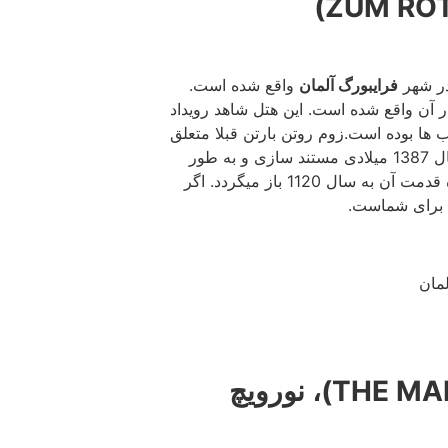
4. هتل زوم روتن بارن (ZUM ROTEN BAREN)
ر شهر
فرایبورگ آلمان
واقع شده است.
 آن واقع شده است. این هتل شاهد رویداد
ب ها بوده است.زوم روتن بارتن قبلا متعلق
به فرانسوی ها بود که پس از داشتن چندین مالک در نهایت در سال 1387 میلادی مستند سازی و به طور
رسمی افتتاح گردید. هتل با وجود اینکه در سال 1387 افتتاح شده قدمت آن به سال 1120 باز میگردد. اگر
بی برای شماست.
3. هتل میدز هد (THE MAIDS HEAD HOTEL)، نورویچ