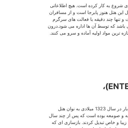
از سال 1342 میلادی شروع به کار کرده است. هیچ اطلاعاتی
این بنا در دسترس نیست. بعد از گذشت حدود 600 سال این هتل هنوز پابرجا است و از مسافران
 و تنها چند دقیقه با فعالت های سرگرم
 باشد که توسط آن ها اداره می شود.درون
زه ترین مواد اولیه آماده و سرو می کنند.
8. هتل اینترلاکن (ENTERLAKEN HOTEL)،
است که اولین بار در سال 1323 میلادی به نوان هتل
خانه و صومعه بوده است که پس از چند سال
 زیبا و خاص تبدیل کردند. بازسازی ای که