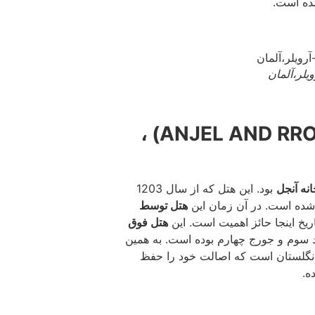
ده است.
6. هتل آنجل اند رویال(ANJEL AND RROYAL HOTEL) ،
انه آنجل
بود. این هتل که از سال 1203
 شده است. در آن زمان این
هتل توسط
یخ اینجا حائز اهمیت است. این
هتل فوق
د سوم و جورج چهارم بوده است. به همین
ر انگلستان است که اصالت خود را حفظ
ه.