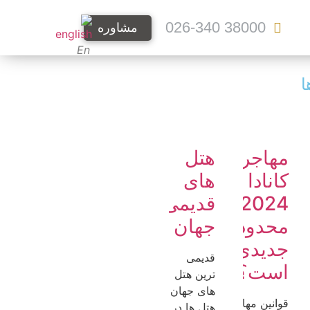
38000 026-340
مشاوره
En
ا
مهاجرت به
هتل
ی
کانادا در سال
های
س
2024: آیا
قدیمی
محدودیت‌های
جهان
جدیدی در راه
قدیمی
است؟
ترین هتل
های جهان
قوانین مهاجرت به
هتل ها در