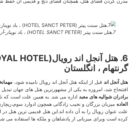
مدرن کردن فضای هتل، همچنان فضای دنج و قدیمی آن حفظ ش
7.هتل سنت پیتر (HOTEL SANCT PETER) ، باد نوینار-آرویلر،آلمان
گرنتهام ، انگلستان
هتل آنجل اند
قبل از اینکه هتل آنجل اند رویال نامیده شود،
مهمانخ
افتتحاح شد، امروزه به یکی از مشهورترین هتل های جهان تبدیل
برادران شوالیه های معبد
اداره می شد. به همین علت است که تار
العاده
میزبان بزرگان و نجیب زادگانی همچون ادوارد سوم،ریچار
علت عنوان رویال را به آن داده اند.این هتل قدیمی ترین هتل د
کرده است وبرای میزبانی از پادشاهان و ملکه ها استفاده می شد