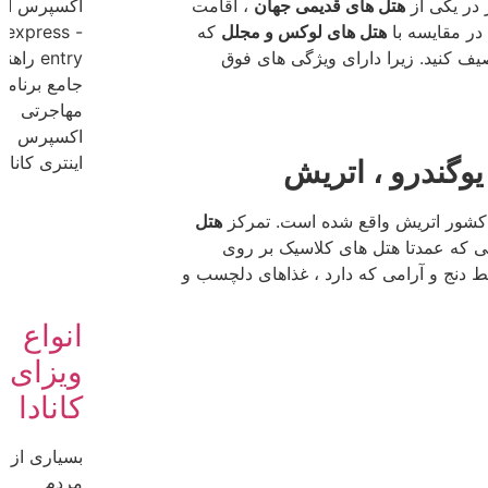
 در یکی از
هتل های قدیمی جهان
، اقامت
اکسپرس انت
 در مقایسه با
هتل های لوکس و مجلل
که
- express
یف کنید. زیرا دارای ویژگی های فوق
entry راه
جامع برنامه
مهاجرتی
اکسپرس
اینتری کانادا.
شور اتریش واقع شده است. تمرکز
هتل
 که عمدتا هتل های کلاسیک بر روی
ط دنج و آرامی که دارد ، غذاهای دلچسب و
انواع
ویزای
کانادا
بسیاری از
مردم