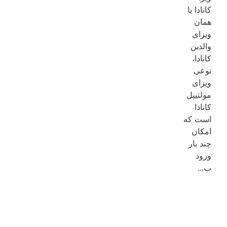
کانادا یا
همان
ویزای
والدین
کانادا،
نوعی
ویزای
مولتیپل
کانادا
است که
امکان
چند بار
ورود
ب...