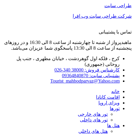
حی سایت
ت طراحی سایت وب افرا
 با پشتیبانی
ماهبدپرواز از شنبه تا چهارشنبه از ساعت 8 الی 16:30 و در روزهای
 ساعت 8 الی 13:30 پاسخگوی شما عزیزان می‌باشد.
کرج ، فلکه اول گوهردشت ، خیابان مطهری ، جنب پل
روحانی (جمهوری)
کارشناس فروش: 38000 340-026
پشتیبانی سایت: 09364840870
Tourist_mahbodparvaz@Yahoo.com
خانه
اقامت کانادا
ویزای اروپا
تورها
تور های خارجی
تور های داخلی
هتل ها
هتل های داخلی