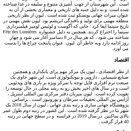
 . این شهرستان از جهت آشپزی متنوع و سلیقه در غذا شناخته
 است و به دلیل جنبه های تاریخی و معماری بخشی از آن به
ان میراث جهانی یونسکو ثبت شده است . لیون از نظر تاریخی
قه مهمی برای تولید و بافندگی ابریشم بود. لیون نقش مهمی در
خ سینما ایفا کرد : جایی که آگوست و لوئیس لومیر فیلمبرداری
سینما را اختراع کردند. همچنین به دلیل جشنواره Féte des Lumières
شناخته می شود ، که هر سال در 8 دسامبر آغاز می شود و چهار
 ادامه دارد وبه خاطر آن لیون عنوان پایتخت چراغ ها را بدست
آورد.
صاد
نظر اقتصادی ، لیون یک مرکز مهم برای بانکداری و همچنین
یع شیمیایی ، دارویی و بیوتکنولوژی است. این شهر حاوی یک
 نرم افزاری قابل توجه با تمرکز ویژه بر بازی های ویدئویی
 و در سال های اخیر بخش رو به رشد محلی در حال توسعه را
یت کرده است. لیون میزبان دفتر مرکزی بین المللی اینترپل ،
نس بین المللی تحقیقات سرطان و یورونیوز است . براساس
پژوهشگاه جهانی سازی و رتبه بندی جهانی ، لیون از سال 2018 یک
 بتا در نظر گرفته شده است . این کشور در رتبه دوم طول عمر
بالای ساکنین در سال 2019 در فرانسه و در سطح جهانی در رتبه