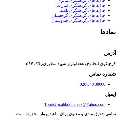
جاذبه های گردشگری مالزی
جاذبه های گردشگری امارات
جاذبه های گردشگری تایلند
جاذبه های گردشگری گرجستان
جاذبه های گردشگری هندوستان
دها
رس
کوی اتحاد،خ دهخدا،بلوار شهید مطهری،پلاک ۵۹۴
ره تماس
38000 026-340
یل
Tourist_mahbodparvaz@Yahoo.com
می حقوق مادی و معنوی برای ماهبد پرواز محفوظ است.