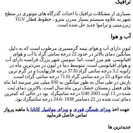
فیک
اری از مشکلات ترافیک با احداث گذرگاه های موتوری در سطح
شهر به علاوه سیستم بسیار مدرن مترو ، خطوط قطار TGV
زمینی و تراموا جدید حل شده است.
و هوا
ن دارای آب و هوای نیمه گرمسیری مرطوب است که به دلیل
میانگین دمای بالاتر در حدود 22 درجه سانتی گراد با آب و هوای
انوسی هم مرز است .اما سومین شهر بزرگ فرانسه دارای آب
وای اقیانوسی است. متوسط ​​دما در لیون در سردترین ماه در
ژانویه 3.2 درجه سانتی گراد (37.8 درجه فارنهایت) و در گرم ترین
ماه جولای 22 درجه سانتی گراد (71.6 درجه سانتی گراد) است.
بارش در طی سال به طور میانگین به 830 میلی متر میرسد اما ماه
 فصل زمستان خشک ترین ماه سال است. بالاترین دمای ثبت
شده در 13 اوت 2003 5/40 درجه سانتیگراد بود در حالی که کمترین
ده در 22 دسامبر 1938 -24.6 درجه سانتیگراد بود.
ت اخذ
ویزای شینگن فوری
و
ویزای مولتیپل کانادا
با ماهبد پرواز
تماس خاصل فرمایید
ترین ها