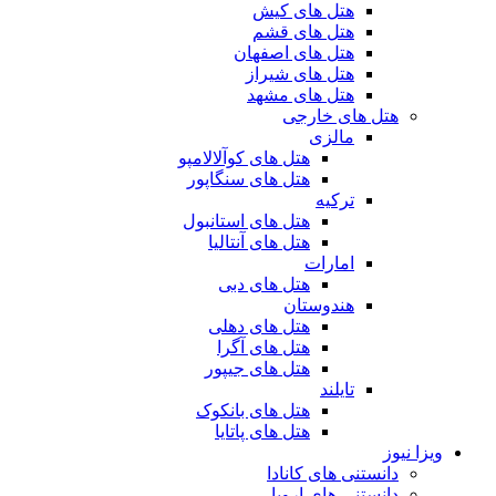
هتل های کیش
هتل های قشم
هتل های اصفهان
هتل های شیراز
هتل های مشهد
هتل های خارجی
مالزی
هتل های کوآلالامپو
هتل های سنگاپور
ترکیه
هتل های استانبول
هتل های آنتالیا
امارات
هتل های دبی
هندوستان
هتل های دهلی
هتل های آگرا
هتل های جیپور
تایلند
هتل های بانکوک
هتل های پاتایا
ویزا نیوز
دانستنی های کانادا
دانستنی های اروپا