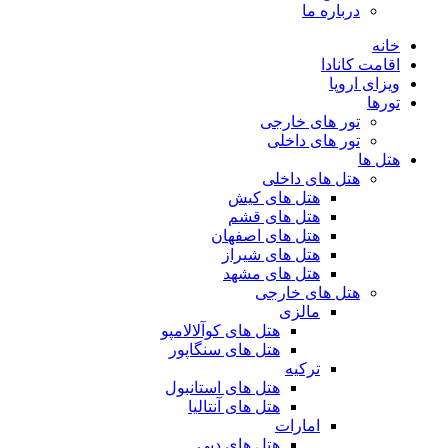
درباره ما
خانه
اقامت کانادا
ویزای اروپا
تورها
تور های خارجی
تور های داخلی
هتل ها
هتل های داخلی
هتل های کیش
هتل های قشم
هتل های اصفهان
هتل های شیراز
هتل های مشهد
هتل های خارجی
مالزی
هتل های کوآلالامپو
هتل های سنگاپور
ترکیه
هتل های استانبول
هتل های آنتالیا
امارات
هتل های دبی