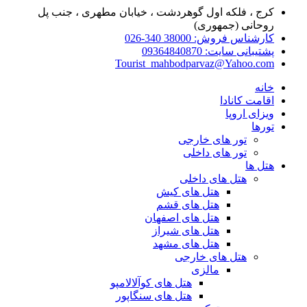
کرج ، فلکه اول گوهردشت ، خیابان مطهری ، جنب پل
روحانی (جمهوری)
کارشناس فروش: 38000 340-026
پشتیبانی سایت: 09364840870
Tourist_mahbodparvaz@Yahoo.com
خانه
اقامت کانادا
ویزای اروپا
تورها
تور های خارجی
تور های داخلی
هتل ها
هتل های داخلی
هتل های کیش
هتل های قشم
هتل های اصفهان
هتل های شیراز
هتل های مشهد
هتل های خارجی
مالزی
هتل های کوآلالامپو
هتل های سنگاپور