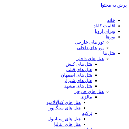
پرش به محتوا
خانه
اقامت کانادا
ویزای اروپا
تورها
تور های خارجی
تور های داخلی
هتل ها
هتل های داخلی
هتل های کیش
هتل های قشم
هتل های اصفهان
هتل های شیراز
هتل های مشهد
هتل های خارجی
مالزی
هتل های کوآلالامپو
هتل های سنگاپور
ترکیه
هتل های استانبول
هتل های آنتالیا