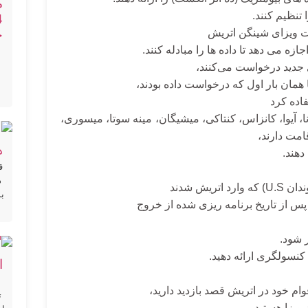
م
تنظیم کنند.
ست ویزای شینگن اتریش
ج
 می دهد تا داده ها را مبادله کنند.
 جدید درخواست می‌کنند،
همان بار اول که درخواست داده بودند،
 ویزا C) که در ایلینوی، ایندیانا، آیوا، کانزاس، کنتاکی، میشیگان، مینه سوتا، میسوری،
امت دارند،
ه
دهند.
ق
د
یش شدند
بس
 کنسولگری ارائه دهید.
ا
ام خود در اتریش قصد بازدید دارید،
ت
ویزا هستید،