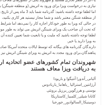
نیازی به درخواست ویزا برای ورود به اتریش (و منطقه شینگن) برای اقامت ت
اما لطفا توجه داشته باشید: گذرنامه شما باید 3 ماه پس از تاریخ برنامه ریزی شده از خروج
از منطقه شنگن معتبر باشد و شما مجاز نیستید هر کاری بکنید،
در حالی که ویزا به طور خودکار اجازه کار را نمی‌دهد اما شرا
که تحت آن صاحب یک
ویزای شینگن اتریش
می تواند به طور موق
لطفا توجه داشته باشید که ملیت و یا تابعیت شما تعیین کننده آن 
به ویزا دارید یا خیر.
دارندگان گذرنامه های بیگانه که توسط ایالات متحده آمریکا صادر 
پناهندگان،برای ورود مجدد به اتریش به ویزای شینگن اتریش نیز نی
شهروندان تمام کشورهای عضو اتحادیه ارو
به دریافت ویزا معاف هستند
آلبانی_آندورا آنتیگوا و باربودا
آرژانتین_استرالیا _باهاما_باربادوس
بوسنی و هرزگوین_برزیل برونئی
کانادا شیلی_کلمبیا_کاستاریکا
دومینیکا_السالوادور_جورجیا