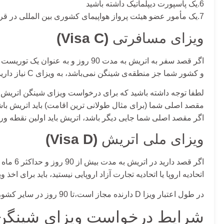
6.یک پاسپورت دیپلماتیک داشته باشید
7.یک مأمور عضو هیئت پرواز هواپیمای کشوری بین المللی در قرارداد شیکاگو است.
ویزای مسافرتی
(Visa C)
اگر قصد سفر به اتریش به مدت 90 روز و به عنوان یک توریست را دارید
و کشور شما جز منطقه‌ی شینگن نمی‌باشد، به ویزای C نیاز دارید،که ویزای اجازه کار نمی‌باشد.
لطفا توجه داشته باشید که برای درخواست
ویزای شینگن اتریش
ب
مقصد اصلی شما (برای مثال طولانی ترین اقامت) باید اتریش باش
اگر مقصد اصلی شما جایی دیگر باشد، اتریش باید اولین نقطه ور
ویزای ملی اتریش
(Visa D)
اگر قصد دارید در اتریش به مدت بیش از 90 روز و حداکثر 6 ماه اقامت داشته باشید و شما شهروند
اتحادیه اروپا یا اتحادیه تجارت آزاد اروپایی نیستید، باید برای اخذ ویزای ملی اتریش (
در طول اعتبار ویزا D دارنده مجاز است،تا 90 روز در سایر کشورهای شنگن باشد.
شرایط درخواست ویزای شینگن