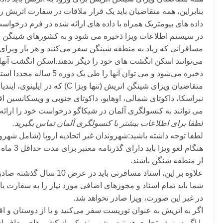
بنابراین، همه متقاضیان باید یک قرار ملاقات در سفارت اتریش را 
داده های بیومتریک همراه با داده های ارائه شده در فرم درخوا
در سیستم اطلاعات ویزا ذخیره می شود و به کشورهای شینگن اجازه
مسافرانی که زیاد به منطقه شینگن سفر می‌کنند و هر بار ویزای
می‌توانند اسکن انگشت های خود را دیگر ندهند.اسکن انگشت آنها 
ذخیره می‌شود و می توان آنها را طی یک دوره 5 ساله مجددا استفاده کرد
متقاضیان ویزای شینگن اتریش (تنها
نبراسکا، داکوتای شمالی، اوهایو، داکوتای جنوبی و ویسکانسین اق
می توانند به کنسولگری آلمان در شیکاگو درخواست خود را ارائه 
لطفا برای اطلاعات بیشتر با کنسولگری آلمان تماس بگیرید.
لطفا توجه داشته باشید:
شهروندان غیر اتحادیه اروپا (شامل شهروندان U.S) که وارد اتر
هنگام لغو ویزا باید دارای گذرنامه معتبر برای مدت حداقل 3 ماه پس از تاریخ برنامه ریزی شده از خروج
از منطقه شنگن باشند.
علاوه بر این، اسناد مسافرتی باید در عرض 10 سال گذشته صادر شود.
شما باید تمام اسناد و مجوزهای اضافی مورد نیاز را به سفارت یا
در غیر این صورت، ویزا صادر نخواهد شد.
اگر به اتریش به عنوان توریست سفر می‌کنید و یا از دوستان و اقو
یا اگر در سفر تجاری هستید و شهروند یکی از کشورهای معاف از 