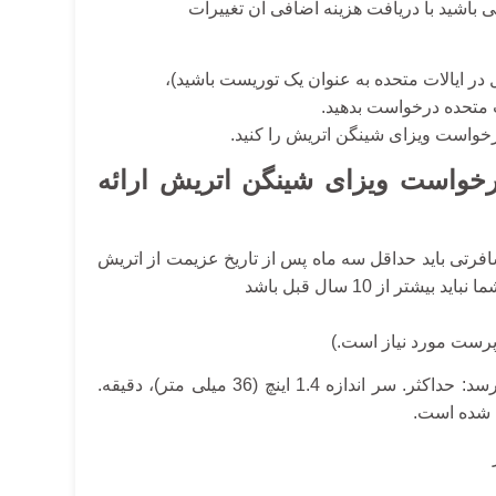
باشید با دریافت هزینه اضافی آن تغییرات
ت متحده درخواست بدهید.
درخواست
ویزای شینگن اتریش
را کنید.
درخواست ویزای شینگن اتریش ارائه
مسافرتی باید حداقل سه ماه پس از تاریخ عزیمت از اتریش
ر از 10 سال قبل باشد
رپرست مورد نیاز است.)
2.یکی (1) عکس گذرنامه اخیر، که به شدت به معیارهای زیر برسد: حداکثر. سر اندازه 1.4 اینچ (36 میلی متر)، دقیقه.