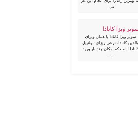
ا بهترین راه را برای انجام این کار
نم...
وپر ویزا کانادا
سوپر ویزا کانادا یا همان ویزای
الدین کانادا، نوعی ویزای مولتیپل
انادا است که امکان چند بار ورود
ب...