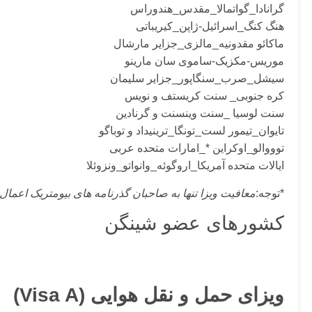
گرانادا_گواتمالا_مقدس_هندوراس
هنگ کنگ_اسرائيل-ژاپن_کیریباتی
ماکائو مقدونیه_مالزی_جزایر مارشال
موریس-مکزیک-ساموی سان مارینو
سیشل_صرب_سنگاپور_جزایر سلیمان
کره جنوبی_ سنت کریستف و نویس
سنت لوسیا _سنت وینسنت و گرنادین
تایوان_تیمور لست_تونگا_ترینیداد و توباگو
توووالو_اوکراین *_امارات متحده عربی
ایالات متحده آمریکا_اروگوئه_وانواتو_ونزوئلا
*توجه:
معافیت ویزا تنها به صاحبان گذرنامه های بیومتریک اعمال
کشورهای عضو شینگن
ویزای حمل و نقل هوایی
(Visa A)