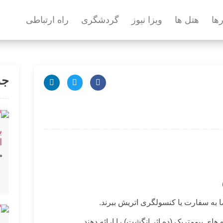
رها
هتل ها
ویزا نیوز
گردشگری
راه ارتباطی
جد
ب
ا
م
به سفارت یا کنسولگری اتریش ببرند.
ای بیومتریک (ده اثر انگشت) را ارائه دهند.