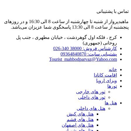
تماس با پشتیبانی
ماهبدپرواز از شنبه تا چهارشنبه از ساعت 8 الی 16:30 و در روزهای
پنجشنبه از ساعت 8 الی 13:30 پاسخگوی شما عزیزان می‌باشد.
کرج ، فلکه اول گوهردشت ، خیابان مطهری ، جنب پل
روحانی (جمهوری)
کارشناس فروش: 38000 340-026
پشتیبانی سایت: 09364840870
Tourist_mahbodparvaz@Yahoo.com
خانه
اقامت کانادا
ویزای اروپا
تورها
تور های خارجی
تور های داخلی
هتل ها
هتل های داخلی
هتل های کیش
هتل های قشم
هتل های اصفهان
هتل های شیراز