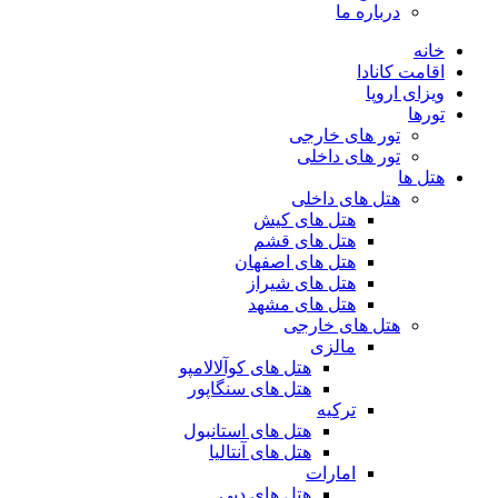
درباره ما
خانه
اقامت کانادا
ویزای اروپا
تورها
تور های خارجی
تور های داخلی
هتل ها
هتل های داخلی
هتل های کیش
هتل های قشم
هتل های اصفهان
هتل های شیراز
هتل های مشهد
هتل های خارجی
مالزی
هتل های کوآلالامپو
هتل های سنگاپور
ترکیه
هتل های استانبول
هتل های آنتالیا
امارات
هتل های دبی