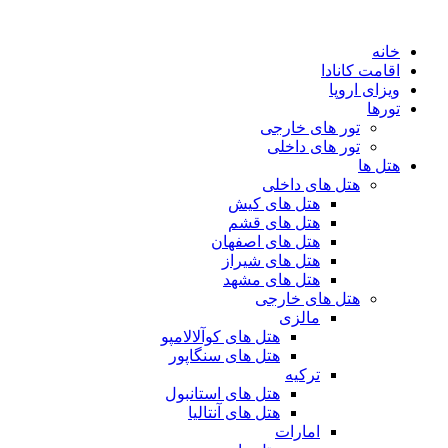
پرش
به
خانه
محتوا
اقامت کانادا
ویزای اروپا
تورها
تور های خارجی
تور های داخلی
هتل ها
هتل های داخلی
هتل های کیش
هتل های قشم
هتل های اصفهان
هتل های شیراز
هتل های مشهد
هتل های خارجی
مالزی
هتل های کوآلالامپو
هتل های سنگاپور
ترکیه
هتل های استانبول
هتل های آنتالیا
امارات