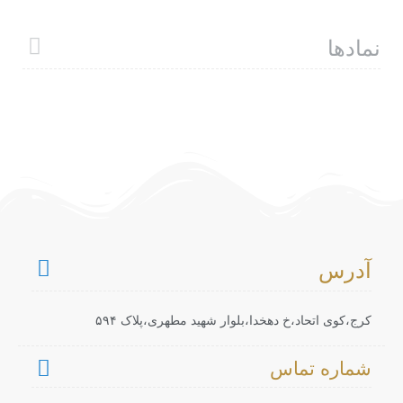
نمادها
آدرس
کرج،کوی اتحاد،خ دهخدا،بلوار شهید مطهری،پلاک ۵۹۴
شماره تماس