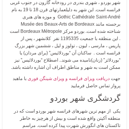
شهر بوردو ، شهری بندری در رودخانه گارون در جنوب غربی
فرانسه است. این شهر به دلیلعمارتهای قرن 18 تا 19 به نام
Gothic Cathédrale Saint-André و موزه های هنری
برجسته مانند Musée des Beaux-Arts de Bordeaux
شناخته شده است. بوردو مرکز Bordeaux Métropole است
. این منطقه با جمعیت 1195335 نفر کلانشهر ، پس از
پاریس ، مارسی ، لیون ، تولوز و لیل ، ششمین شهر بزرگ
فرانسه است . ساکنان آن “بوردلائیس” (برای مردان) یا
“بوردلائز” (زنان)نامیده می شوند.. اصطلاح “بوردلائیس” نیز
ممکن است به شهر و مناطق اطراف آن اشاره داشته باشد.
جهت
دریافت ویزای فرانسه و ویزای شینگن فوری
با ماهبد
پرواز تماس حاصل فرمایید
گردشگری شهر بوردو
یکی از مهم ترین شهرهای فرانسه شهر بوردو است که در
منطقه آکیتن واقع شده است و بیش از هرچیز به خاطر
تاکستان های انگورش شهرت پیدا کرده است. مراسم