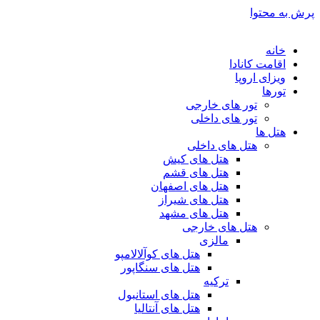
پرش به محتوا
خانه
اقامت کانادا
ویزای اروپا
تورها
تور های خارجی
تور های داخلی
هتل ها
هتل های داخلی
هتل های کیش
هتل های قشم
هتل های اصفهان
هتل های شیراز
هتل های مشهد
هتل های خارجی
مالزی
هتل های کوآلالامپو
هتل های سنگاپور
ترکیه
هتل های استانبول
هتل های آنتالیا