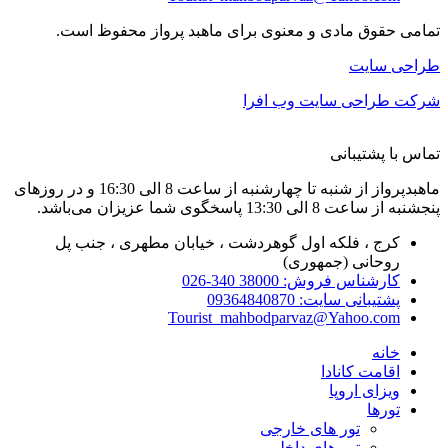
تمامی حقوق مادی و معنوی برای ماهبد پرواز محفوظ است.
طراحی سایت
شرکت طراحی سایت وب افرا
تماس با پشتیبانی
ماهبدپرواز از شنبه تا چهارشنبه از ساعت 8 الی 16:30 و در روزهای
پنجشنبه از ساعت 8 الی 13:30 پاسخگوی شما عزیزان می‌باشد.
کرج ، فلکه اول گوهردشت ، خیابان مطهری ، جنب پل
روحانی (جمهوری)
کارشناس فروش: 38000 340-026
پشتیبانی سایت: 09364840870
Tourist_mahbodparvaz@Yahoo.com
خانه
اقامت کانادا
ویزای اروپا
تورها
تور های خارجی
تور های داخلی