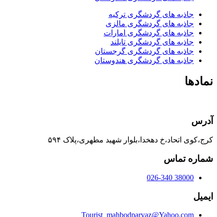
جاذبه های گردشگری ترکیه
جاذبه های گردشگری مالزی
جاذبه های گردشگری امارات
جاذبه های گردشگری تایلند
جاذبه های گردشگری گرجستان
جاذبه های گردشگری هندوستان
نمادها
آدرس
کرج،کوی اتحاد،خ دهخدا،بلوار شهید مطهری،پلاک ۵۹۴
شماره تماس
38000 026-340
ایمیل
Tourist_mahbodparvaz@Yahoo.com