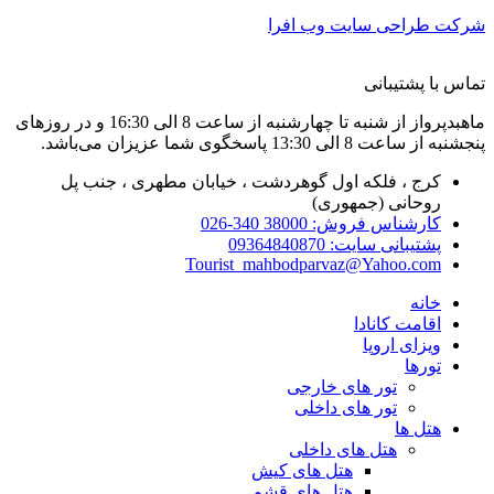
شرکت طراحی سایت وب افرا
تماس با پشتیبانی
ماهبدپرواز از شنبه تا چهارشنبه از ساعت 8 الی 16:30 و در روزهای
پنجشنبه از ساعت 8 الی 13:30 پاسخگوی شما عزیزان می‌باشد.
کرج ، فلکه اول گوهردشت ، خیابان مطهری ، جنب پل
روحانی (جمهوری)
کارشناس فروش: 38000 340-026
پشتیبانی سایت: 09364840870
Tourist_mahbodparvaz@Yahoo.com
خانه
اقامت کانادا
ویزای اروپا
تورها
تور های خارجی
تور های داخلی
هتل ها
هتل های داخلی
هتل های کیش
هتل های قشم