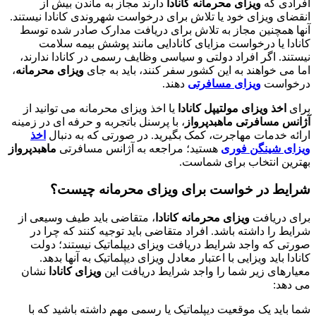
افرادی که
ویزای محرمانه کانادا
دارند مجاز به ماندن بیش از
انقضای ویزای خود یا تلاش برای درخواست شهروندی کانادا نیستند.
آنها همچنین مجاز به تلاش برای دریافت مدارک صادر شده توسط
کانادا یا درخواست مزایای کانادایی مانند پوشش بیمه سلامت
نیستند. اگر افراد دولتی و سیاسی وظایف رسمی در کانادا ندارند،
اما می خواهند به این کشور سفر کنند، باید به جای
ویزای محرمانه
،
درخواست
ویزای مسافرتی
دهند.
برای
اخذ ویزای مولتیپل کانادا
یا اخذ ویزای محرمانه می توانید از
آژانس مسافرتی ماهبدپرواز
، با پرسنل باتجربه و حرفه ای در زمینه
ارائه خدمات مهاجرت، کمک بگیرید. در صورتی که به دنبال
اخذ
ویزای شینگن فوری
هستید؛ مراجعه به آژانس مسافرتی
ماهبدپرواز
بهترین انتخاب برای شماست.
شرایط در خواست برای ویزای محرمانه چیست؟
برای دریافت
ویزای محرمانه کانادا
، متقاضی باید طیف وسیعی از
شرایط را داشته باشد. افراد متقاضی باید توجیه کنند که چرا در
صورتی که واجد شرایط دریافت ویزای دیپلماتیک نیستند؛ دولت
کانادا باید ویزایی با اعتبار معادل ویزای دیپلماتیک به آنها بدهد.
معیارهای زیر شما را واجد شرایط دریافت این
ویزای کانادا
نشان
می دهد:
شما باید یک موقعیت دیپلماتیک یا رسمی مهم داشته باشید که با