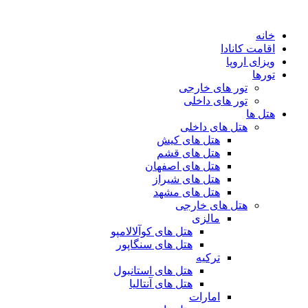
پرش
به
خانه
محتوا
اقامت کانادا
ویزای اروپا
تورها
تور های خارجی
تور های داخلی
هتل ها
هتل های داخلی
هتل های کیش
هتل های قشم
هتل های اصفهان
هتل های شیراز
هتل های مشهد
هتل های خارجی
مالزی
هتل های کوآلالامپو
هتل های سنگاپور
ترکیه
هتل های استانبول
هتل های آنتالیا
امارات