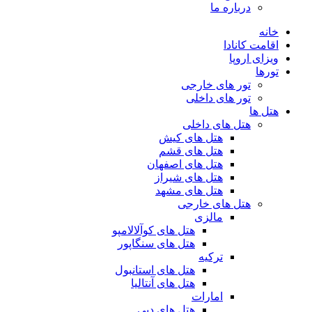
درباره ما
خانه
اقامت کانادا
ویزای اروپا
تورها
تور های خارجی
تور های داخلی
هتل ها
هتل های داخلی
هتل های کیش
هتل های قشم
هتل های اصفهان
هتل های شیراز
هتل های مشهد
هتل های خارجی
مالزی
هتل های کوآلالامپو
هتل های سنگاپور
ترکیه
هتل های استانبول
هتل های آنتالیا
امارات
هتل های دبی