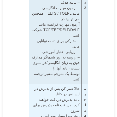
ه
– بیانیه هدف
3
– آزمون مهارت انگلیسی
مانند
TOEFL
/
IELTS
. همچنین
می توانید در
آزمون مهارت فرانسه مانند
TCF/TEF/DELF/DALF شرکت
کنید.
– مدارکی برای اثبات توانایی
مالی
– ارزیابی اعتبار آموزشی
– رزومه به روز شدهاگر مدارک
فوق به زبان انگلیسی/فرانسوی
نیست ، باید آنها را
توسط یک مترجم معتبر ترجمه
کنید.
م
حالا صبر کن پس از پذیرش در
ر
لیسانس در کانادا ،
ح
نامه پذیرش دریافت خواهید
ل
کرد . دریافت نامه پذیرش برای
ه
شروع
4
روند ویزا بسیار مهم است.