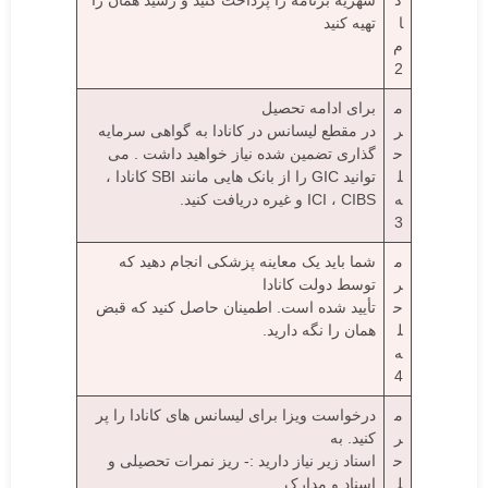
گ
شهریه برنامه را پرداخت کنید و رسید همان را
ا
تهیه کنید
م
2
م
برای ادامه تحصیل
ر
در مقطع لیسانس در کانادا به گواهی سرمایه
ح
گذاری تضمین شده نیاز خواهید داشت . می
ل
توانید GIC را از بانک هایی مانند SBI کانادا ،
ه
ICI ، CIBS و غیره دریافت کنید.
3
م
شما باید یک معاینه پزشکی انجام دهید که
ر
توسط دولت کانادا
ح
تأیید شده است. اطمینان حاصل کنید که قبض
ل
همان را نگه دارید.
ه
4
م
درخواست ویزا برای لیسانس های کانادا را پر
ر
کنید. به
ح
اسناد زیر نیاز دارید :- ریز نمرات تحصیلی و
ل
اسناد و مدارک