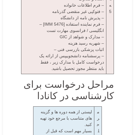
ه
– فرم اطلاعات خانواده
5
– فتوکپی غیر منقضی گذرنامه
– پذیرش نامه از دانشگاه
– فرم نماینده استفاده [IMM 5476] –
انگلیسی / فرانسوی مهارت تست
– مدارک و شواهد از GIC
– شهریه رسید هزینه
اثبات پزشکی بازرسی فنی –
– پرسشنامه دانشجوییپس از ارائه یک
درخواست کامل با مدارک زیر ، فقط
باید منتظر مجوز تحصیل باشید.
مراحل درخواست برای
کارشناسی در کانادا
م
لیستی از همه دوره ها و گزینه
ر
های متناسب با مرجع خود تهیه
ح
کنید.
ل
بسیار مهم است که قبل از